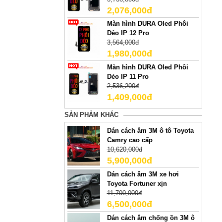
2,076,000đ
Màn hình DURA Oled Phôi
Dẻo IP 12 Pro
3,564,000đ
1,980,000đ
Màn hình DURA Oled Phôi
Dẻo IP 11 Pro
2,536,200đ
1,409,000đ
SẢN PHẢM KHÁC
Dán cách âm 3M ô tô Toyota
Camry cao cấp
10,620,000đ
5,900,000đ
Dán cách âm 3M xe hơi
Toyota Fortuner xịn
11,700,000đ
6,500,000đ
Dán cách âm chống ồn 3M ô