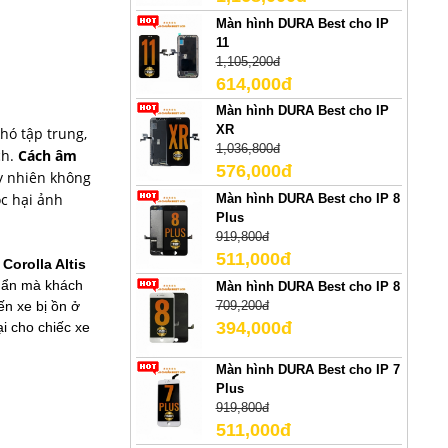
Màn hình DURA Best cho IP
11
1,105,200đ
614,000đ
Màn hình DURA Best cho IP
XR
hó tập trung,
1,036,800đ
ch.
Cách âm
576,000đ
y nhiên không
ộc hại ảnh
Màn hình DURA Best cho IP 8
Plus
919,800đ
511,000đ
Corolla Altis
huẩn mà khách
Màn hình DURA Best cho IP 8
709,200đ
ến xe bị ồn ở
394,000đ
i cho chiếc xe
Màn hình DURA Best cho IP 7
Plus
919,800đ
511,000đ