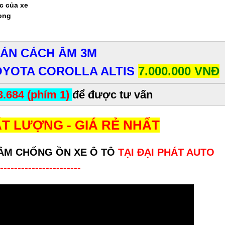
c của xe
rong
DÁN CÁCH ÂM 3M
OYOTA COROLLA ALTIS
7.000.000 VNĐ
3.684 (phím 1)
để được tư vấn
T LƯỢNG - GIÁ RẺ NHẤT
ÂM CHỐNG ỒN XE Ô TÔ
TẠI ĐẠI PHÁT AUTO
-----------------------