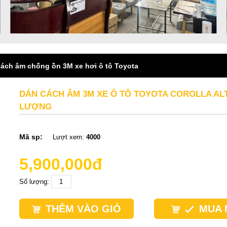
ách âm chống ồn 3M xe hơi ô tô Toyota
DÁN CÁCH ÂM 3M XE Ô TÔ TOYOTA COROLLA AL
LƯỢNG
Mã sp:
Lượt xem:
4000
5,900,000đ
Số lượng:
THÊM VÀO GIỎ
MUA 