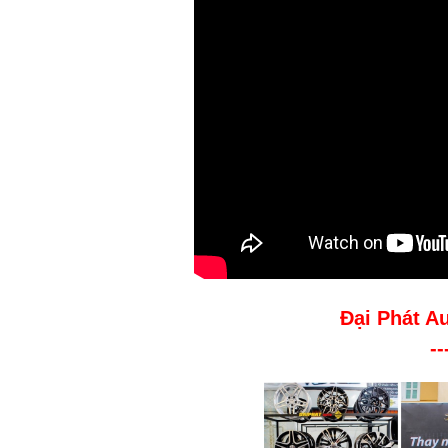
Đại Phát A
--