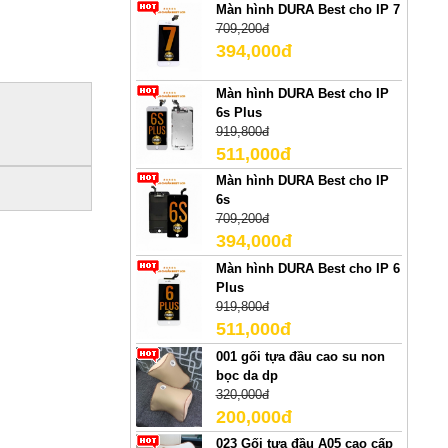
Màn hình DURA Best cho IP 7
709,200đ
394,000đ
Màn hình DURA Best cho IP
6s Plus
919,800đ
511,000đ
Màn hình DURA Best cho IP
6s
709,200đ
394,000đ
Màn hình DURA Best cho IP 6
Plus
919,800đ
511,000đ
001 gối tựa đầu cao su non
bọc da dp
320,000đ
200,000đ
023 Gối tựa đầu A05 cao cấp