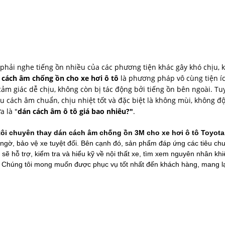
phải nghe tiếng ồn nhiều của các phương tiện khác gây khó chịu, k
 cách âm chống ồn cho xe hơi ô tô
là phương pháp vô cùng tiện í
m giác dễ chịu, không còn bị tác động bởi tiếng ồn bên ngoài. Tu
ệu cách âm chuẩn, chịu nhiệt tốt và đặc biệt là không mùi, không đ
a là "
dán cách âm ô tô giá bao nhiêu?"
.
tôi chuyên thay dán cách âm chống ồn 3M cho xe hơi ô tô Toyota 
ngờ, bảo vệ xe tuyệt đối. Bên cạnh đó, sản phẩm đáp ứng các tiêu c
ẽ hỗ trợ, kiểm tra và hiểu kỹ về nội thất xe, tìm xem nguyên nhân khi
. Chúng tôi mong muốn được phục vụ tốt nhất đến khách hàng, mang lạ