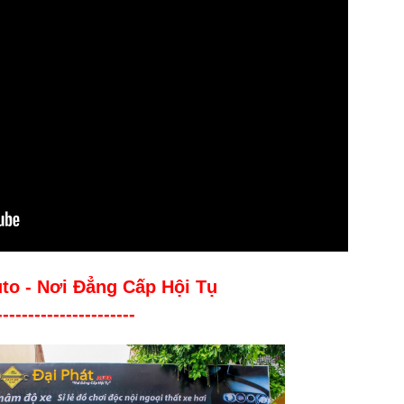
uto - Nơi Đẳng Cấp Hội Tụ
----------------------