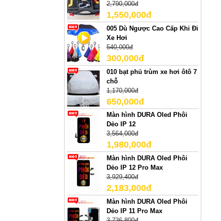
2,790,000đ
1,550,000đ
005 Dù Ngược Cao Cấp Khi Đi
Xe Hơi
540,000đ
300,000đ
010 bạt phủ trùm xe hơi ôtô 7
chỗ
1,170,000đ
650,000đ
Màn hình DURA Oled Phôi
Dẻo IP 12
3,564,000đ
1,980,000đ
Màn hình DURA Oled Phôi
Dẻo IP 12 Pro Max
3,929,400đ
2,183,000đ
Màn hình DURA Oled Phôi
Dẻo IP 11 Pro Max
3,736,800đ