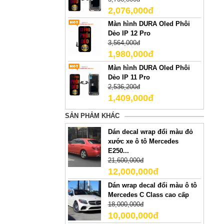
2,076,000đ
Màn hình DURA Oled Phôi
Dẻo IP 12 Pro
3,564,000đ
1,980,000đ
Màn hình DURA Oled Phôi
Dẻo IP 11 Pro
2,536,200đ
1,409,000đ
SẢN PHẢM KHÁC
Dán decal wrap đổi màu đỏ
xước xe ô tô Mercedes
E250...
21,600,000đ
12,000,000đ
Dán wrap decal đổi màu ô tô
Mercedes C Class cao cấp
18,000,000đ
10,000,000đ