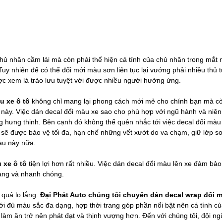
hủ nhân cầm lái mà còn phải thể hiện cá tính của chủ nhân trong mắt 
y nhiên để có thể đổi mới màu sơn liên tục lại vướng phải nhiều thủ 
c xem là trào lưu tuyệt vời được nhiều người hưởng ứng.
u xe ô tô
không chỉ mang lại phong cách mới mẻ cho chính bạn mà c
xe này. Việc dán decal đổi màu xe sao cho phù hợp với ngũ hành và ni
 hưng thịnh. Bên cạnh đó không thể quên nhắc tới việc decal đổi màu
sẽ được bảo vệ tối đa, hạn chế những vết xướt do va chạm, giữ lớp s
àu này nữa.
u xe ô tô
tiện lợi hơn rất nhiều. Việc dán decal đổi màu lên xe đảm bảo
 dàng và nhanh chóng.
 quá lo lắng.
Đại Phát Auto chúng tôi chuyên dán decal wrap đổi 
ới đủ màu sắc đa dạng, hợp thời trang góp phần nổi bật nên cá tính c
àm ăn trở nên phát đạt và thịnh vượng hơn. Đến với chúng tôi, đội ngũ