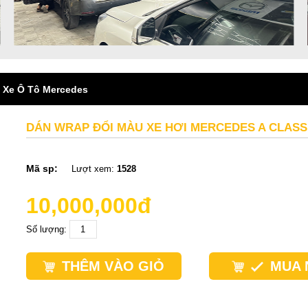
 Xe Ô Tô Mercedes
DÁN WRAP ĐỔI MÀU XE HƠI MERCEDES A CLASS 
Mã sp:
Lượt xem:
1528
10,000,000đ
Số lượng:
THÊM VÀO GIỎ
MUA 