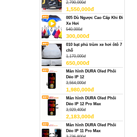
2,790,000đ
1,550,000đ
005 Dù Ngược Cao Cấp Khi Đi
Xe Hơi
540,000đ
300,000đ
010 bạt phủ trùm xe hơi ôtô 7
chỗ
1,170,000đ
650,000đ
Màn hình DURA Oled Phôi
Dẻo IP 12
3,564,000đ
1,980,000đ
Màn hình DURA Oled Phôi
Dẻo IP 12 Pro Max
3,929,400đ
2,183,000đ
Màn hình DURA Oled Phôi
Dẻo IP 11 Pro Max
3,736,800đ