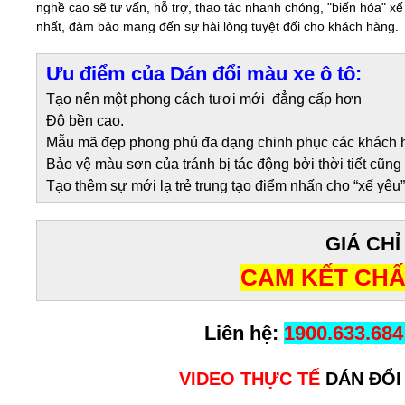
nghề cao sẽ tư vấn, hỗ trợ, thao tác nhanh chóng, "biến hóa" x
nhất, đảm bảo mang đến sự hài lòng tuyệt đối cho khách hàng.
Ưu điểm của Dán đổi màu xe ô tô:
Tạo nên một phong cách tươi mới đẳng cấp hơn
Độ bền cao.
Mẫu mã đẹp phong phú đa dạng chinh phục các khách h
Bảo vệ màu sơn của tránh bị tác động bởi thời tiết cũ
Tạo thêm sự mới lạ trẻ trung tạo điểm nhấn cho “xế yêu”
GIÁ CHỈ
CAM KẾT CHẤ
Liên hệ:
1900.633.684
VIDEO THỰC TẾ
DÁN ĐỔI