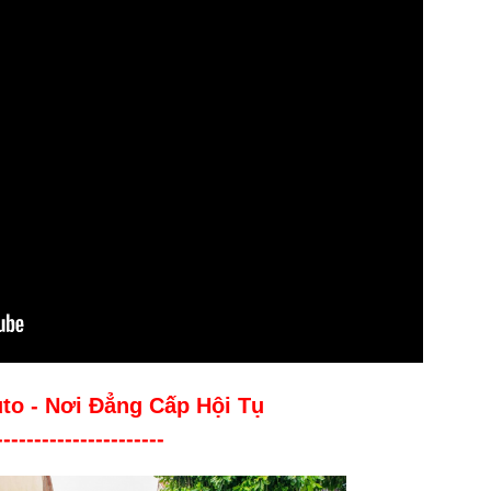
uto - Nơi Đẳng Cấp Hội Tụ
----------------------