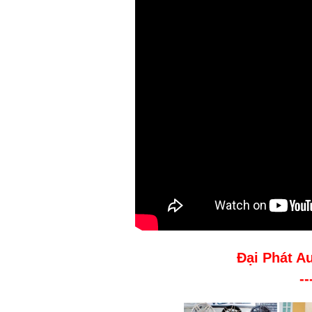
Đại Phát A
--