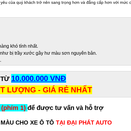
ế yêu của quý khách trở nên sang trọng hơn và đẳng cấp hơn với mức c
àng khó tính nhất.
ng như bị trầy xước gây hư màu sơn nguyên bản.
.
10.000.000 VNĐ
 TỪ
T LƯỢNG - GIÁ RẺ NHẤT
 (phím 1)
để được tư vấn và hỗ trợ
 MÀU CHO XE Ô TÔ
TẠI ĐẠI PHÁT AUTO