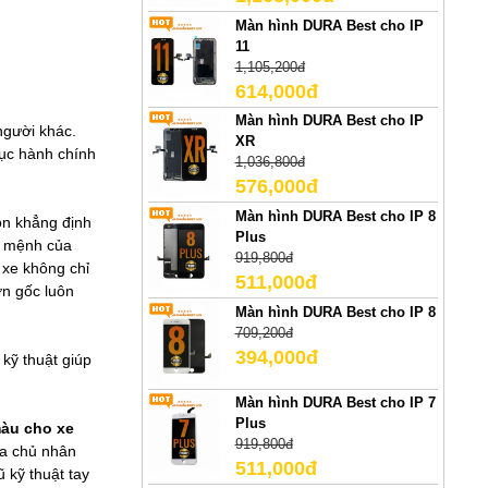
Màn hình DURA Best cho IP
11
1,105,200đ
614,000đ
Màn hình DURA Best cho IP
người khác.
XR
tục hành chính
1,036,800đ
576,000đ
Màn hình DURA Best cho IP 8
òn khẳng định
Plus
ên mệnh của
919,800đ
 xe không chỉ
511,000đ
ơn gốc luôn
Màn hình DURA Best cho IP 8
709,200đ
394,000đ
 kỹ thuật giúp
Màn hình DURA Best cho IP 7
Plus
màu cho xe
919,800đ
ủa chủ nhân
511,000đ
 kỹ thuật tay