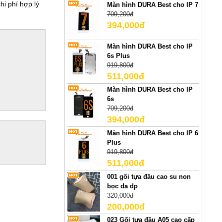
hi phí hợp lý
Màn hình DURA Best cho IP 7
709,200đ
394,000đ
Màn hình DURA Best cho IP
6s Plus
919,800đ
511,000đ
Màn hình DURA Best cho IP
6s
709,200đ
394,000đ
Màn hình DURA Best cho IP 6
Plus
919,800đ
511,000đ
001 gối tựa đầu cao su non
bọc da dp
320,000đ
200,000đ
023 Gối tựa đầu A05 cao cấp