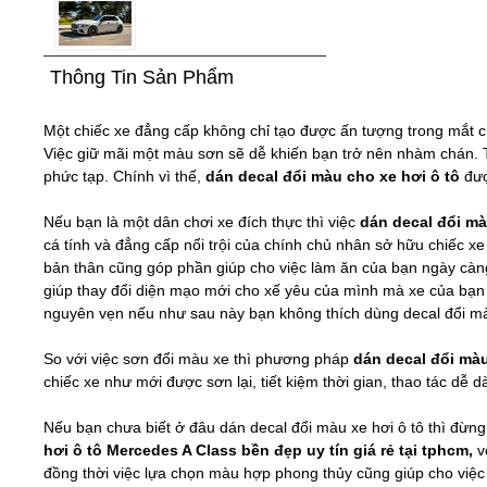
Thông Tin Sản Phẩm
Một chiếc xe đẳng cấp không chỉ tạo được ấn tượng trong mắt c
Việc giữ mãi một màu sơn sẽ dễ khiến bạn trở nên nhàm chán. Tu
phức tạp. Chính vì thế,
dán decal đổi màu cho xe hơi ô tô
đượ
Nếu bạn là một dân chơi xe đích thực thì việc
dán decal đổi mà
cá tính và đẳng cấp nổi trội của chính chủ nhân sở hữu chiếc 
bản thân cũng góp phần giúp cho việc làm ăn của bạn ngày càng
giúp thay đổi diện mạo mới cho xế yêu của mình mà xe của bạn 
nguyên vẹn nếu như sau này bạn không thích dùng decal đổi m
So với việc sơn đổi màu xe thì phương pháp
dán decal đổi mà
chiếc xe như mới được sơn lại, tiết kiệm thời gian, thao tác dễ
Nếu bạn chưa biết ở đâu dán decal đổi màu xe hơi ô tô thì đừng
hơi ô tô Mercedes A Class bền đẹp uy tín giá rẻ tại tphcm,
v
đồng thời việc lựa chọn màu hợp phong thủy cũng giúp cho việc l