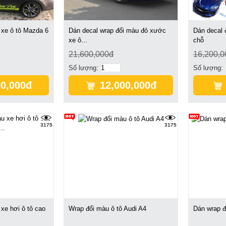
 xe ô tô Mazda 6
Dán decal wrap đổi màu đỏ xước
Dán decal 
xe ô...
chỗ
21,600,000đ
16,200,0
Số lượng:
Số lượng:
00,000đ
12,000,000đ
3175
3175
xe hơi ô tô cao
Wrap đổi màu ô tô Audi A4
Dán wrap đ