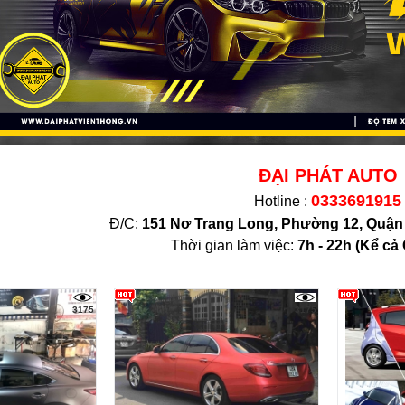
ĐẠI PHÁT AUTO
0333691915
Hotline :
Đ/C:
151 Nơ Trang Long, Phường 12, Quậ
Thời gian làm việc:
7h - 22h (K
ể cả 
3175
3175