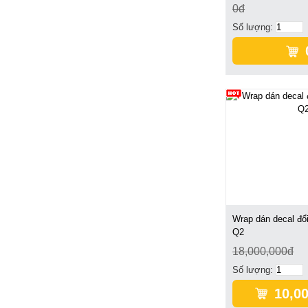
0đ
Số lượng:
Wrap dán decal đổi
Q2
18,000,000đ
Số lượng:
10,0