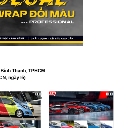
n Bình Thạnh, TPHCM
CN, ngày lễ)
3175
3175