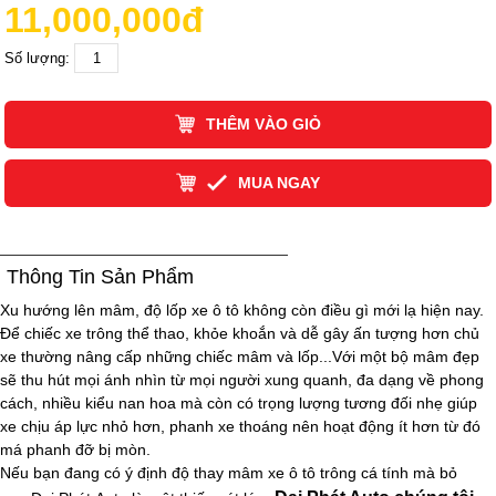
11,000,000đ
Số lượng:
THÊM VÀO GIỎ
MUA NGAY
Thông Tin Sản Phẩm
Xu hướng lên mâm, độ lốp xe ô tô không còn điều gì mới lạ hiện nay.
Để chiếc xe trông thể thao, khỏe khoắn và dễ gây ấn tượng hơn chủ
xe thường nâng cấp những chiếc mâm và lốp...Với một bộ mâm đẹp
sẽ thu hút mọi ánh nhìn từ mọi người xung quanh, đa dạng về phong
cách, nhiều kiểu nan hoa mà còn có trọng lượng tương đối nhẹ giúp
xe chịu áp lực nhỏ hơn, phanh xe thoáng nên hoạt động ít hơn từ đó
má phanh đỡ bị mòn.
Nếu bạn đang có ý định độ thay mâm xe ô tô trông cá tính mà bỏ