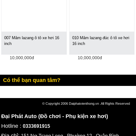
007 Mâm lazang ô tô xe hơi 16
010 Mâm lazang đúc ô tô xe hơi
inch
16 inch
10,000,000đ
10,000,000đ
Có thể bạn quan tâm?
© Copyright 2006 Daiphatvienthong.vn .All Rights Reserved
Đại Phát Auto (Đồ chơi - Phụ kiện xe hơi)
Hotline :
0333691915
Địa chỉ:
151 Nơ Trang Long - Phường 12 - Quận Bình