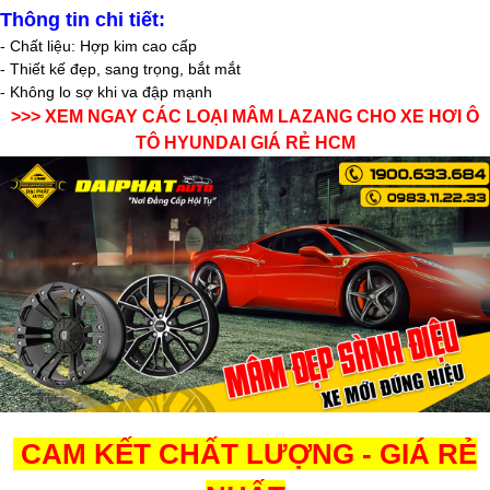
Thông tin chi tiết:
- Chất liệu: Hợp kim cao cấp
- Thiết kế đẹp, sang trọng, bắt mắt
- Không lo sợ khi va đập mạnh
>>> XEM NGAY
CÁC LOẠI MÂM LAZANG CHO XE HƠI Ô
TÔ HYUNDAI GIÁ RẺ HCM
CAM KẾT CHẤT LƯỢNG - GIÁ RẺ