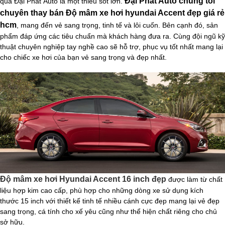
Đại Phát Auto chúng tôi
qua Đại Phát Auto là một thiếu sót lớn.
chuyên thay bán
Độ mâm xe hơi hyundai Accent đẹp
giá rẻ​
hcm
, mang đến vẻ sang trọng, tinh tế và lôi cuốn. Bên cạnh đó, sản
phẩm đáp ứng các tiêu chuẩn mà khách hàng đưa ra. Cùng đội ngũ kỹ
thuật chuyên nghiệp tay nghề cao sẽ hỗ trợ, phục vụ tốt nhất mang lại
cho chiếc xe hơi của bạn vẻ sang trọng và đẹp nhất.
Độ mâm xe hơi Hyundai Accent 16 inch đẹp
được làm từ chất
liệu hợp kim cao cấp, phù hợp cho những dòng xe sử dụng kích
thước 15
inch
với thiết kế tinh tế nhiều cánh cực đẹp mang lại vẻ đẹp
sang trọng, cá tính cho xế yêu cũng như thể hiện chất riêng cho chủ
sở hữu.