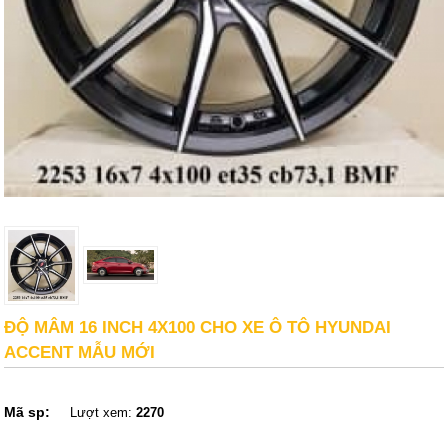
ĐỘ MÂM 16 INCH 4X100 CHO XE Ô TÔ HYUNDAI
ACCENT MẪU MỚI
Mã sp:
Lượt xem:
2270