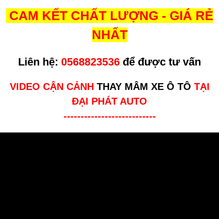
CAM KẾT CHẤT LƯỢNG - GIÁ RẺ
NHẤT
Liên hệ:
0568823536
để được tư vấn
VIDEO CẬN CẢNH
THAY MÂM XE Ô TÔ
TẠI
ĐẠI PHÁT AUTO
---------------------------