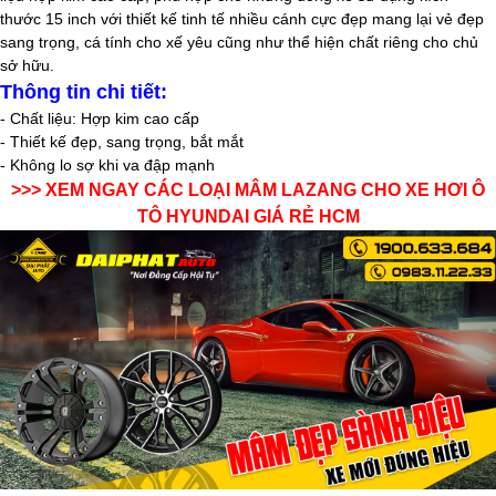
thước 15
inch
với thiết kế tinh tế nhiều cánh cực đẹp mang lại vẻ đẹp
sang trọng, cá tính cho xế yêu cũng như thể hiện chất riêng cho chủ
sở hữu.
Thông tin chi tiết:
- Chất liệu: Hợp kim cao cấp
- Thiết kế đẹp, sang trọng, bắt mắt
- Không lo sợ khi va đập mạnh
>>> XEM NGAY
CÁC LOẠI MÂM LAZANG CHO XE HƠI Ô
TÔ HYUNDAI GIÁ RẺ HCM