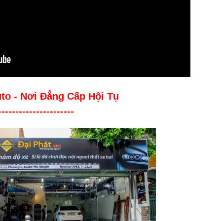
uto - Nơi Đẳng Cấp Hội Tụ
----------------------