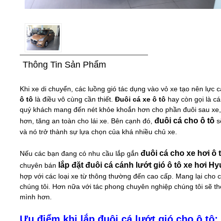
Thông Tin Sản Phẩm
Khi xe di chuyển, các luồng gió tác dụng vào vỏ xe tạo nên lực
ô tô
là điều vô cùng cần thiết.
Đuôi cá xe ô tô
hay còn gọi là c
quý khách mang đến nét khỏe khoắn hơn cho phần đuôi sau xe, gi
đuôi cá cho ô tô
hơn, tăng an toàn cho lái xe. Bên cạnh đó,
s
và nó trở thành sự lựa chọn của khá nhiều chủ xe.
đuôi cá cho xe hơi ô 
Nếu các bạn đang có nhu cầu lắp gắn
lắp đặt đuôi cá cánh lướt gió ô tô xe hơi Hy
chuyên bán
hợp với các loại xe từ thông thường đến cao cấp. Mang lại cho 
chúng tôi
. Hơn nữa với tác phong chuyên nghiệp chúng tôi sẽ t
mình hơn.
Ưu điểm khi lắp đuôi cá lướt gió cho ô tô: