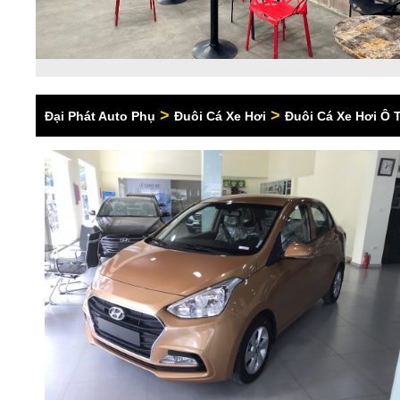
>
>
Đại Phát Auto Phụ
Đuôi Cá Xe Hơi
Đuôi Cá Xe Hơi Ô 