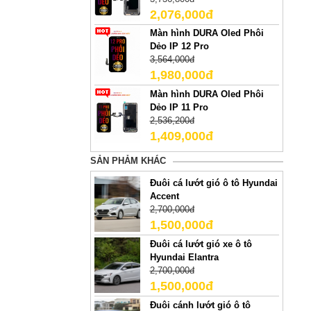
2,076,000đ
Màn hình DURA Oled Phôi
Dẻo IP 12 Pro
3,564,000đ
1,980,000đ
Màn hình DURA Oled Phôi
Dẻo IP 11 Pro
2,536,200đ
1,409,000đ
SẢN PHẢM KHÁC
Đuôi cá lướt gió ô tô Hyundai
Accent
2,700,000đ
1,500,000đ
Đuôi cá lướt gió xe ô tô
Hyundai Elantra
2,700,000đ
1,500,000đ
Đuôi cánh lướt gió ô tô