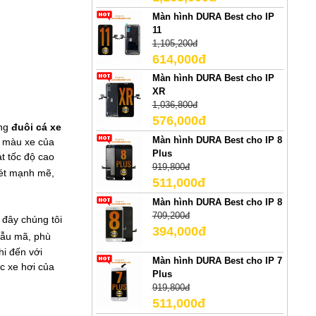
Màn hình DURA Best cho IP
11
1,105,200đ
614,000đ
Màn hình DURA Best cho IP
XR
1,036,800đ
576,000đ
ụng
đuôi cá xe
Màn hình DURA Best cho IP 8
o màu xe của
Plus
t tốc độ cao
919,800đ
nét mạnh mẽ,
511,000đ
Màn hình DURA Best cho IP 8
709,200đ
 đây chúng tôi
394,000đ
mẫu mã, phù
hi đến với
Màn hình DURA Best cho IP 7
c xe hơi của
Plus
919,800đ
511,000đ