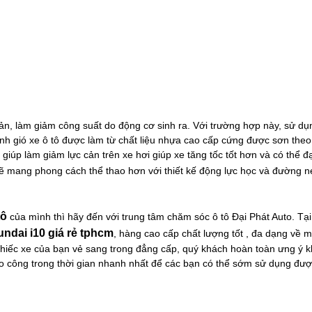
 cản, làm giảm công suất do động cơ sinh ra. Với trường hợp này, sử d
ánh gió xe ô tô được làm từ chất liệu nhựa cao cấp cứng được sơn the
úp làm giảm lực cản trên xe hơi giúp xe tăng tốc tốt hơn và có thể đạ
ẽ mang phong cách thể thao hơn với thiết kế động lực học và đường 
tô
của mình thì hãy đến với trung tâm chăm sóc ô tô Đại Phát Auto. Tại
undai i10 giá rẻ tphcm
, hàng cao cấp chất lượng tốt , đa dạng về 
chiếc xe của bạn vẻ sang trong đẳng cấp, quý khách hoàn toàn ưng ý k
ho công trong thời gian nhanh nhất để các bạn có thể sớm sử dụng đượ