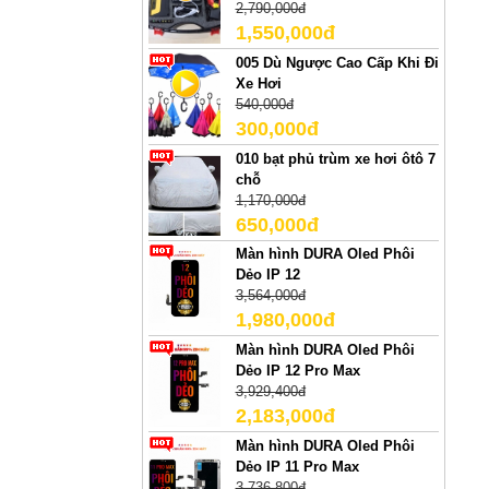
2,790,000đ
1,550,000đ
005 Dù Ngược Cao Cấp Khi Đi
Xe Hơi
540,000đ
300,000đ
010 bạt phủ trùm xe hơi ôtô 7
chỗ
1,170,000đ
650,000đ
Màn hình DURA Oled Phôi
Dẻo IP 12
3,564,000đ
1,980,000đ
Màn hình DURA Oled Phôi
Dẻo IP 12 Pro Max
3,929,400đ
2,183,000đ
Màn hình DURA Oled Phôi
Dẻo IP 11 Pro Max
3,736,800đ