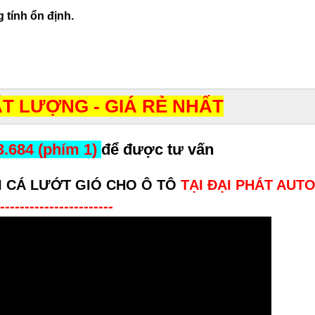
 tính ổn định.
T LƯỢNG - GIÁ RẺ NHẤT
3.684 (phím 1)
để được tư vấn
I CÁ LƯỚT GIÓ CHO Ô TÔ
TẠI ĐẠI PHÁT AUT
-----------------------