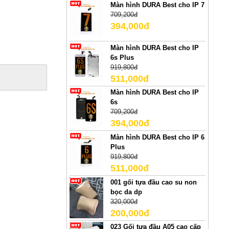
Màn hình DURA Best cho IP 7
709,200đ
394,000đ
Màn hình DURA Best cho IP
6s Plus
919,800đ
511,000đ
Màn hình DURA Best cho IP
6s
709,200đ
394,000đ
O
Màn hình DURA Best cho IP 6
Plus
919,800đ
511,000đ
001 gối tựa đầu cao su non
bọc da dp
320,000đ
200,000đ
023 Gối tựa đầu A05 cao cấp