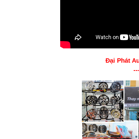
Đại Phát A
--