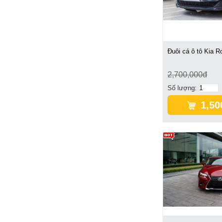
Đuôi cá ô tô Kia 
2,700,000đ
Số lượng:
1,50