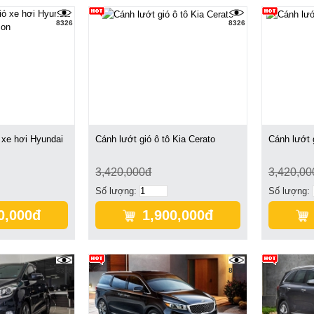
8326
8326
 xe hơi Hyundai
Cánh lướt gió ô tô Kia Cerato
Cánh lướt 
3,420,000đ
3,420,00
Số lượng:
Số lượng:
0,000đ
1,900,000đ
8326
8326