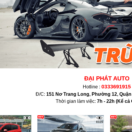
ĐẠI PHÁT AUTO
0333691915
Hotline :
Đ/C:
151 Nơ Trang Long, Phường 12, Quậ
Thời gian làm việc:
7h - 22h (K
ể cả 
8326
8326