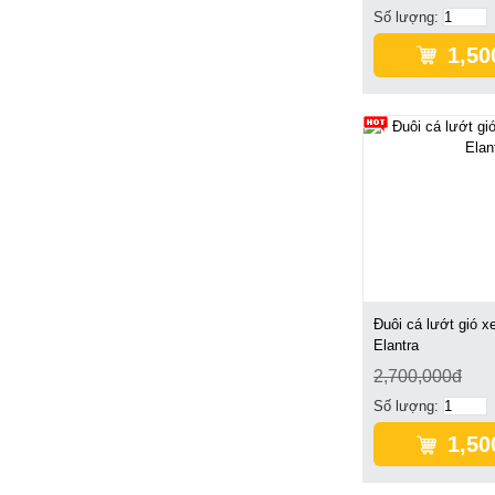
Số lượng:
1,50
Đuôi cá lướt gió x
Elantra
2,700,000đ
Số lượng:
1,50