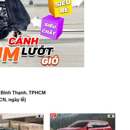
n Bình Thạnh, TPHCM
CN, ngày lễ)
8326
8326