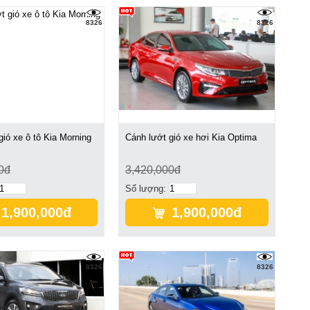
8326
8326
gió xe ô tô Kia Morning
Cánh lướt gió xe hơi Kia Optima
0đ
3,420,000đ
Số lượng:
1,900,000đ
1,900,000đ
8326
8326