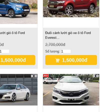
ướt gió ô tô Ford
Đuôi cánh lướt gió xe ô tô Ford
Everest...
0đ
2,700,000đ
Số lượng:
1,500,000đ
1,500,000đ
8326
8326