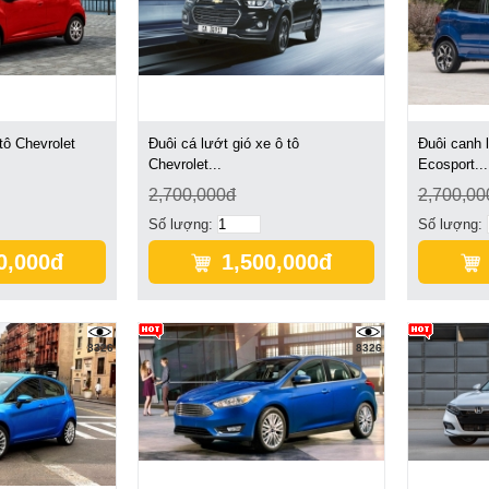
tô Chevrolet
Đuôi cá lướt gió xe ô tô
Đuôi canh l
Chevrolet...
Ecosport...
2,700,000đ
2,700,00
Số lượng:
Số lượng:
0,000đ
1,500,000đ
8326
8326