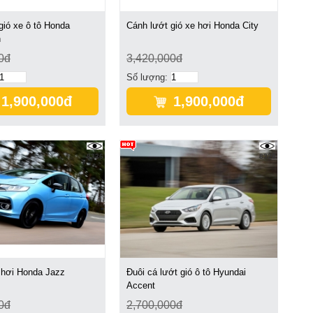
gió xe ô tô Honda
Cánh lướt gió xe hơi Honda City
n
0đ
3,420,000đ
Số lượng:
1,900,000đ
1,900,000đ
8326
8326
 hơi Honda Jazz
Đuôi cá lướt gió ô tô Hyundai
Accent
0đ
2,700,000đ