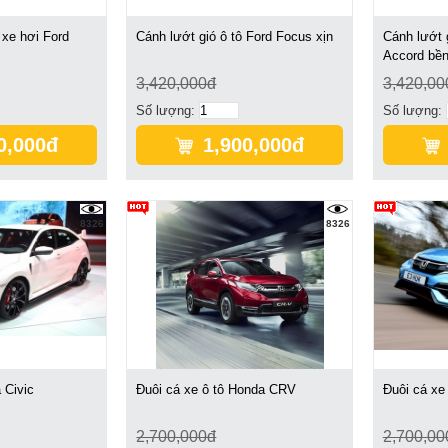
 xe hơi Ford
Cánh lướt gió ô tô Ford Focus xịn
Cánh lướt 
Accord bề
3,420,000đ
3,420,00
Số lượng:
Số lượng:
0,000đ
1,900,000đ
8326
8326
 Civic
Đuôi cá xe ô tô Honda CRV
Đuôi cá xe
2,700,000đ
2,700,00