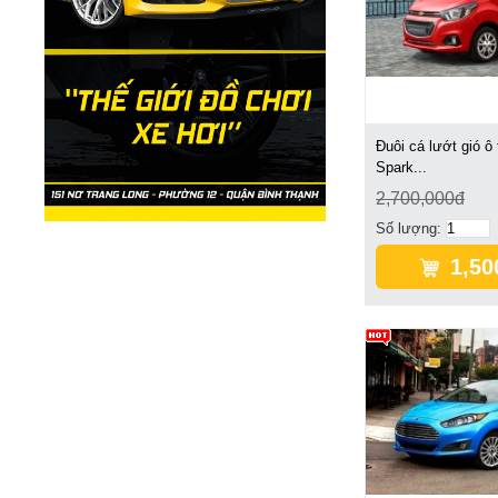
Đuôi cá lướt gió ô 
Spark...
2,700,000đ
Số lượng:
1,50