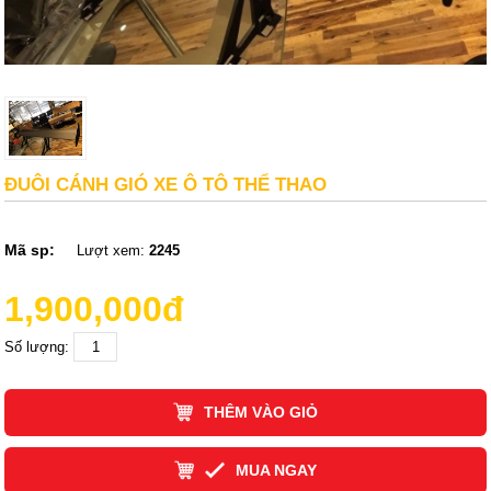
ĐUÔI CÁNH GIÓ XE Ô TÔ THỂ THAO
Mã sp:
Lượt xem:
2245
1,900,000đ
Số lượng:
THÊM VÀO GIỎ
MUA NGAY