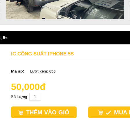
, 5s
IC CÔNG SUẤT IPHONE 5S
Mã sp:
Lượt xem:
853
50,000đ
Số lượng:
THÊM VÀO GIỎ
MUA 