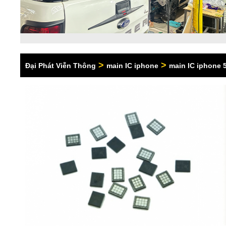
>
>
Đại Phát Viễn Thông
main IC iphone
main IC iphone 5