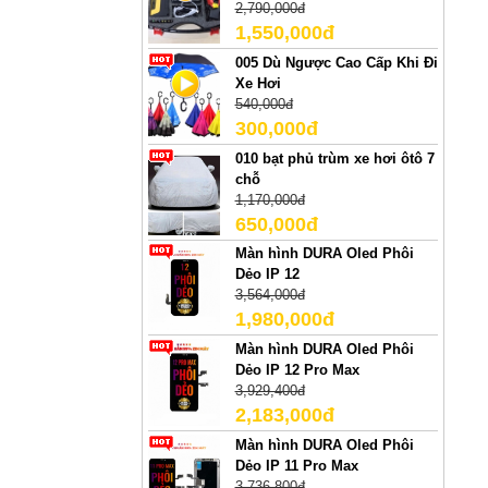
2,790,000đ
1,550,000đ
005 Dù Ngược Cao Cấp Khi Đi
Xe Hơi
540,000đ
300,000đ
010 bạt phủ trùm xe hơi ôtô 7
chỗ
1,170,000đ
650,000đ
Màn hình DURA Oled Phôi
Dẻo IP 12
3,564,000đ
1,980,000đ
Màn hình DURA Oled Phôi
Dẻo IP 12 Pro Max
3,929,400đ
2,183,000đ
Màn hình DURA Oled Phôi
Dẻo IP 11 Pro Max
3,736,800đ