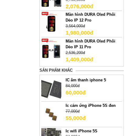
2,076,000đ
Màn hình DURA Oled Phôi
Dẻo IP 12 Pro
3,564,000đ
1,980,000đ
Màn hình DURA Oled Phôi
Dẻo IP 11 Pro
2,536,200đ
1,409,000đ
SẢN PHẢM KHÁC
IC âm thanh iphone 5
84,000đ
60,000đ
Ic cảm ứng iPhone 5S đen
77,000đ
55,000đ
Ic wifi iPhone 5S