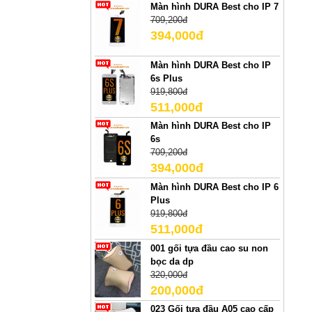
Màn hình DURA Best cho IP 7
709,200đ
394,000đ
Màn hình DURA Best cho IP
6s Plus
919,800đ
511,000đ
Màn hình DURA Best cho IP
6s
709,200đ
394,000đ
Màn hình DURA Best cho IP 6
Plus
919,800đ
511,000đ
001 gối tựa đầu cao su non
bọc da dp
320,000đ
200,000đ
023 Gối tựa đầu A05 cao cấp