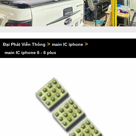
>
>
Đại Phát Viễn Thông
main IC iphone
main IC iphone 6 - 6 plus