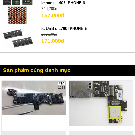
Ic sạc u.1403 IPHONE 6
243,200đ
152,000đ
Ic USB u.1700 IPHONE 6
273,600đ
171,000đ
Sản phẩm cùng danh mục
1263