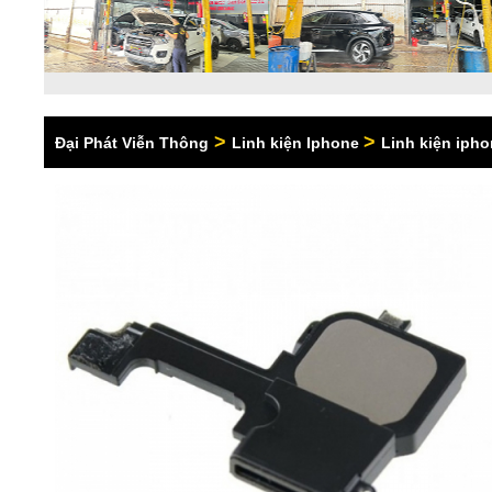
>
>
Đại Phát Viễn Thông
Linh kiện Iphone
Linh kiện ipho