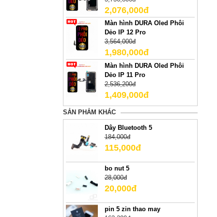
2,076,000đ
Màn hình DURA Oled Phôi
Dẻo IP 12 Pro
3,564,000đ
1,980,000đ
Màn hình DURA Oled Phôi
Dẻo IP 11 Pro
2,536,200đ
1,409,000đ
SẢN PHẢM KHÁC
Dây Bluetooth 5
184,000đ
115,000đ
bo nut 5
28,000đ
20,000đ
pin 5 zin thao may