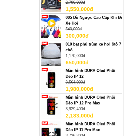
2,790,000đ
1,550,000đ
005 Dù Ngược Cao Cấp Khi Đi
Xe Hơi
540,000đ
300,000đ
010 bạt phủ trùm xe hơi ôtô 7
chỗ
1,170,000đ
650,000đ
Màn hình DURA Oled Phôi
Dẻo IP 12
3,564,000đ
1,980,000đ
Màn hình DURA Oled Phôi
Dẻo IP 12 Pro Max
3,929,400đ
2,183,000đ
Màn hình DURA Oled Phôi
Dẻo IP 11 Pro Max
3,736,800đ