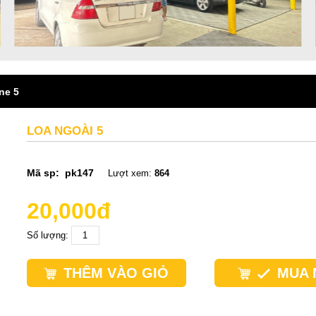
ne 5
LOA NGOÀI 5
Mã sp:
pk147
Lượt xem:
864
20,000đ
Số lượng:
THÊM VÀO GIỎ
MUA 