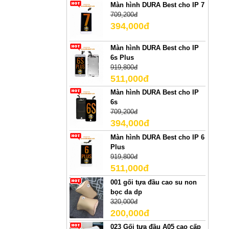
Màn hình DURA Best cho IP 7
709,200đ
394,000đ
Màn hình DURA Best cho IP
6s Plus
919,800đ
511,000đ
Màn hình DURA Best cho IP
6s
709,200đ
394,000đ
Màn hình DURA Best cho IP 6
Plus
919,800đ
511,000đ
001 gối tựa đầu cao su non
bọc da dp
320,000đ
200,000đ
023 Gối tựa đầu A05 cao cấp