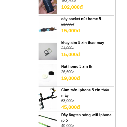
163,200đ
102,000đ
dây socket nút home 5
21,000đ
15,000đ
khay sim 5 zin thao may
21,000đ
15,000đ
Nút home 5 zin lk
26,600đ
19,000đ
Cùm trên iphone 5 zin tháo
máy
63,000đ
45,000đ
Dây ăngten sóng wifi iphone
ip 5
49,000đ