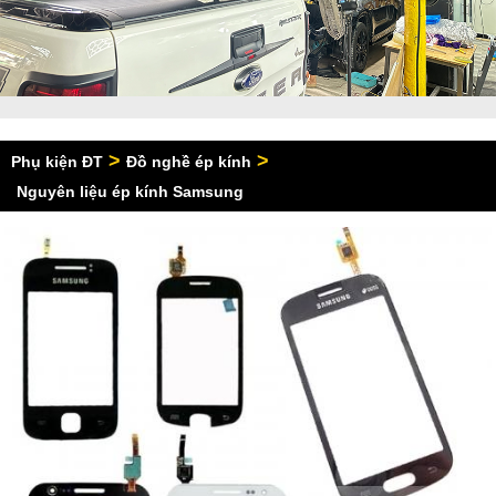
>
>
Phụ kiện ĐT
Đồ nghề ép kính
Nguyên liệu ép kính Samsung