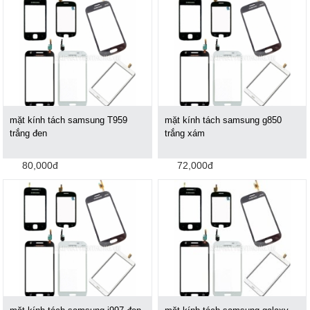
mặt kính tách samsung T959
mặt kính tách samsung g850
trắng đen
trắng xám
80,000đ
72,000đ