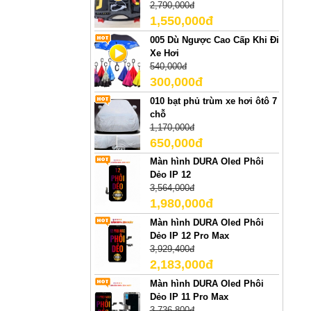
2,790,000đ
1,550,000đ
005 Dù Ngược Cao Cấp Khi Đi
Xe Hơi
540,000đ
300,000đ
010 bạt phủ trùm xe hơi ôtô 7
chỗ
1,170,000đ
650,000đ
Màn hình DURA Oled Phôi
Dẻo IP 12
3,564,000đ
1,980,000đ
Màn hình DURA Oled Phôi
Dẻo IP 12 Pro Max
3,929,400đ
2,183,000đ
Màn hình DURA Oled Phôi
Dẻo IP 11 Pro Max
3,736,800đ