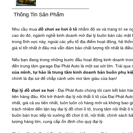
Thông Tin Sản Phẩm
Nhu cầu mua
đồ chơi xe hơi ô tô
nhằm độ xe và trang trí xe n
cao do đó, ngành nghề kinh doanh mở đại lý buôn bán các mặt h
trong lĩnh vực này, ngoài các yếu tố địa điểm hoạt động, hệ thố
giá sỉ tốt nhất ở đâu mà vẫn đảm bảo chất lượng tốt nhất là điề
Nếu bạn đang trong những bước đầu hoạt động kinh doanh trong 
đến trung tâm garage Đại Phát Auto là một sai sót lớn. Trải qu
của mình, tự hào là trung tâm kinh doanh bán buôn phụ kiện 
chính là đại sứ để chắp cánh ước mơ làm giàu của bạn!
Đại lý đồ chơi xe hơi
- Đại Phát Auto chúng tôi cam kết bán h
tiên hàng đâu. Khi trở thành đại lý nội thất ô tô của Đại Phát A
nhất, giá cả ưu tiên nhất, luôn luôn có hàng mới và không bao g
trách nhiệm đến tận tay đại lý đồ chơi ô tô, trung tâm nội thất 
buôn bán trực tiếp từ xưởng đồ chơi ô tô, nội thất, chính sách 
lượng hàng lớn, cung cấp ổn định cho quý đại lý.