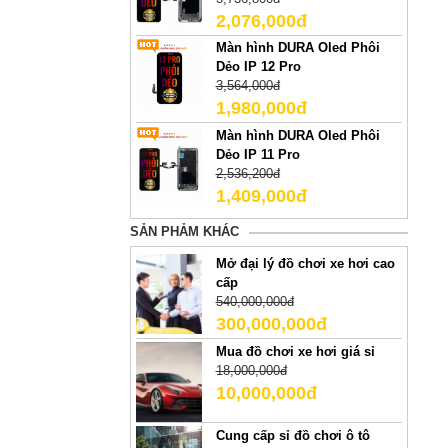
2,076,000đ
Màn hình DURA Oled Phôi
Dẻo IP 12 Pro
3,564,000đ
1,980,000đ
Màn hình DURA Oled Phôi
Dẻo IP 11 Pro
2,536,200đ
1,409,000đ
SẢN PHẢM KHÁC
Mở đại lý đồ chơi xe hơi cao
cấp
540,000,000đ
300,000,000đ
Mua đồ chơi xe hơi giá sỉ
18,000,000đ
10,000,000đ
Cung cấp sỉ đồ chơi ô tô