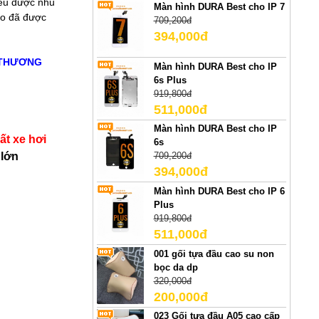
hiểu được nhu
Màn hình DURA Best cho IP 7
to đã được
709,200đ
394,000đ
 THƯƠNG
Màn hình DURA Best cho IP
6s Plus
919,800đ
511,000đ
Màn hình DURA Best cho IP
ất xe hơi
6s
 lớn
709,200đ
394,000đ
Màn hình DURA Best cho IP 6
Plus
919,800đ
511,000đ
001 gối tựa đầu cao su non
bọc da dp
320,000đ
200,000đ
023 Gối tựa đầu A05 cao cấp