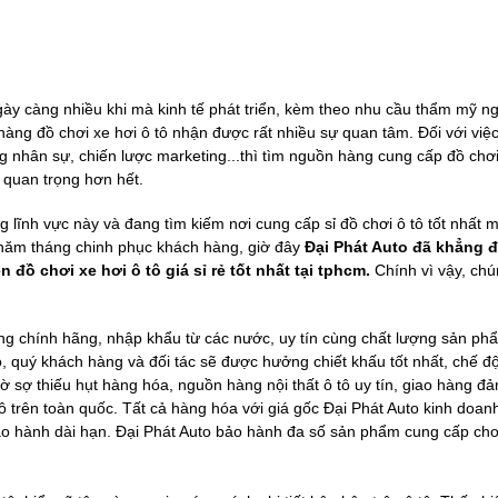
gày càng nhiều khi mà kinh tế phát triển, kèm theo nhu cầu thẩm mỹ n
àng đồ chơi xe hơi ô tô nhận được rất nhiều sự quan tâm. Đối với việ
ng nhân sự, chiến lược marketing...thì tìm nguồn hàng cung cấp đồ chơi
u quan trọng hơn hết.
lĩnh vực này và đang tìm kiếm nơi cung cấp sỉ đồ chơi ô tô tốt nhất 
a năm tháng chinh phục khách hàng, giờ đây
Đại Phát Auto đã khẳng đ
đồ chơi xe hơi ô tô giá sỉ rẻ tốt nhất tại tphcm.
Chính vì vậy, chú
àng chính hãng, nhập khẩu từ các nước, uy tín cùng chất lượng sản p
uto, quý khách hàng và đối tác sẽ được hưởng chiết khấu tốt nhất, chế 
iờ sợ thiếu hụt hàng hóa, nguồn hàng nội thất ô tô uy tín, giao hàng đ
ô tô trên toàn quốc. Tất cả hàng hóa với giá gốc Đại Phát Auto kinh doan
bảo hành dài hạn. Đại Phát Auto bảo hành đa số sản phẩm cung cấp cho 