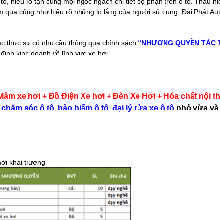
tô, hiểu rõ tận cùng mọi ngóc ngách chi tiết bộ phận trên ô tô. Thấu 
ăm qua cũng như hiểu rõ những lo lắng của người sử dụng, Đại Phát Au
 tác thực sự có nhu cầu thông qua chính sách
“NHƯỢNG QUYỀN TÁC
định kinh doanh về lĩnh vực xe hơi.
Mâm xe hơi + Đồ Điện Xe hơi + Đèn Xe Hơi + Hóa chất nội th
chăm sóc ô tô, bảo hiểm ô tô, đại lý rửa xe ô tô
nhỏ vừa và
ới khai trương