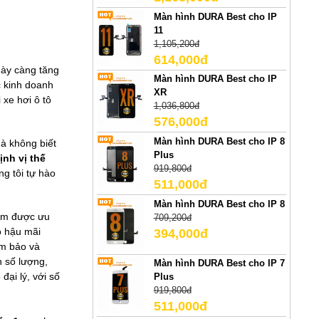
Màn hình DURA Best cho IP
11
1,105,200đ
614,000đ
gày càng tăng
Màn hình DURA Best cho IP
c kinh doanh
XR
 xe hơi ô tô
1,036,800đ
576,000đ
Màn hình DURA Best cho IP 8
mà không biết
Plus
ịnh vị thế
919,800đ
ng tôi tự hào
511,000đ
Màn hình DURA Best cho IP 8
hẩm được ưu
709,200đ
độ hậu mãi
394,000đ
ảm bảo và
h số lượng,
Màn hình DURA Best cho IP 7
đại lý, với số
Plus
919,800đ
511,000đ