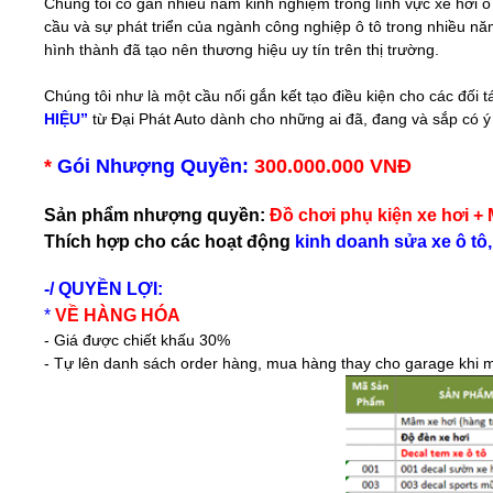
Chúng tôi có gần nhiều năm kinh nghiệm trong lĩnh vực xe hơi ô 
cầu và sự phát triển của ngành công nghiệp ô tô trong nhiều n
hình thành đã tạo nên thương hiệu uy tín trên thị trường.
Chúng tôi như là một cầu nối gắn kết tạo điều kiện cho các đối
HIỆU”
từ Đại Phát Auto dành cho những ai đã, đang và sắp có ý 
*
Gói Nhượng Quyền:
300.000.000 VNĐ
Sản phẩm nhượng quyền:
Đồ chơi phụ kiện xe hơi + 
Thích hợp cho các hoạt động
kinh doanh sửa xe ô tô, 
-/ QUYỀN LỢI:
*
VỀ HÀNG HÓA
- Giá được chiết khấu 30%
- Tự lên danh sách order hàng, mua hàng thay cho garage khi m