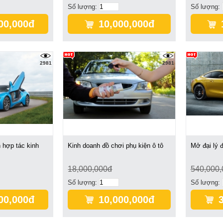
Số lượng:
Số lượng:
00,000đ
10,000,000đ
2981
2981
 hợp tác kinh
Kinh doanh đồ chơi phụ kiện ô tô
Mở đại lý đ
18,000,000đ
540,000
Số lượng:
Số lượng:
00,000đ
10,000,000đ