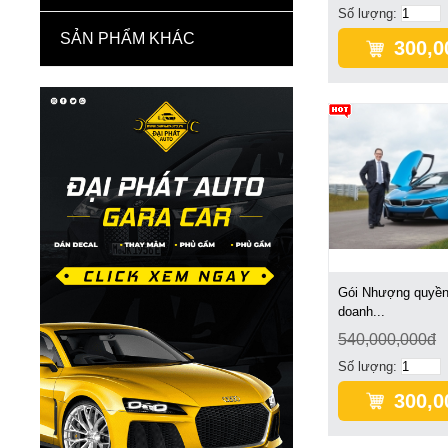
Số lượng:
SẢN PHẨM KHÁC
300,0
Gói Nhượng quyền
doanh...
540,000,000đ
Số lượng:
300,0