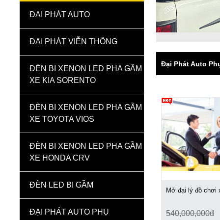
ĐẠI PHÁT AUTO
ĐẠI PHÁT VIỄN THÔNG
Đại Phát Auto Ph
ĐÈN BI XENON LED PHA GẦM
XE KIA SORENTO
ĐÈN BI XENON LED PHA GẦM
XE TOYOTA VIOS
ĐÈN BI XENON LED PHA GẦM
XE HONDA CRV
ĐÈN LED BI GẦM
Mở đại lý đồ chơi 
ĐẠI PHÁT AUTO PHỤ
540,000,000đ