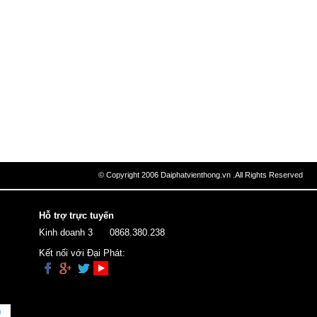
© Copyright 2006 Daiphatvienthong.vn .All Rights Reserved
Hỗ trợ trực tuyến
Kinh doanh 3
0868.380.238
Kết nối với Đại Phát: