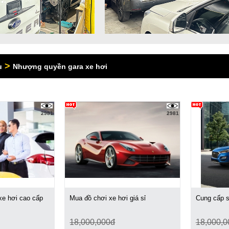
>
ụ
Nhượng quyền gara xe hơi
2981
2981
xe hơi cao cấp
Mua đồ chơi xe hơi giá sỉ
Cung cấp s
18,000,000đ
18,000,0