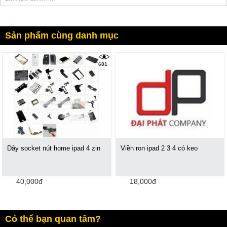
Sản phẩm cùng danh mục
681
Dây socket nút home ipad 4 zin
Viền ron ipad 2 3 4 có keo
40,000đ
18,000đ
Có thể bạn quan tâm?