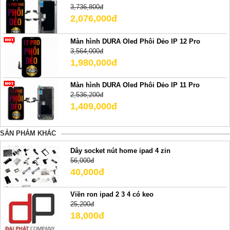
3,736,800đ
2,076,000đ
Màn hình DURA Oled Phôi Dẻo IP 12 Pro
3,564,000đ
1,980,000đ
Màn hình DURA Oled Phôi Dẻo IP 11 Pro
2,536,200đ
1,409,000đ
SẢN PHẢM KHÁC
Dây socket nút home ipad 4 zin
56,000đ
40,000đ
Viền ron ipad 2 3 4 có keo
25,200đ
18,000đ