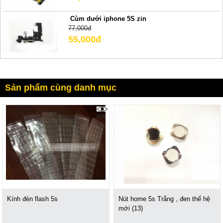
Cùm dưới iphone 5S zin
77,000đ
55,000đ
Sản phẩm cùng danh mục
976
Kính đèn flash 5s
Nút home 5s Trắng , đen thế hệ
mới (13)