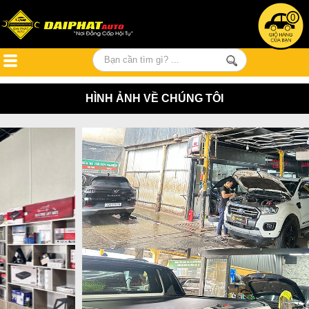
0
HÌNH ẢNH VỀ CHÚNG TÔI