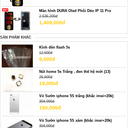
Màn hình DURA Oled Phôi Dẻo IP 11 Pro
2,536,200đ
1,409,000đ
SẢN PHẢM KHÁC
Kính đèn flash 5s
12,600đ
9,000đ
Nút home 5s Trắng , đen thế hệ mới (13)
26,600đ
19,000đ
Vỏ Sườn iphone 5S trắng (khắc imei+20k)
304,000đ
190,000đ
Vỏ Sườn iphone 5S xám (khắc imei+20k)
304,000đ