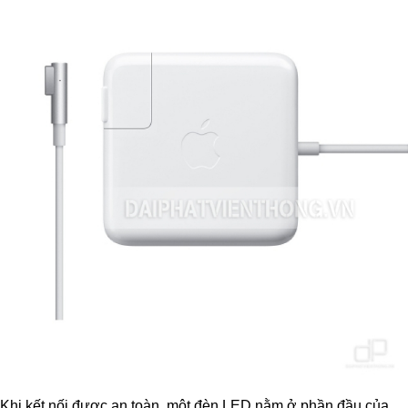
Khi kết nối được an toàn, một đèn LED nằm ở phần đầu của