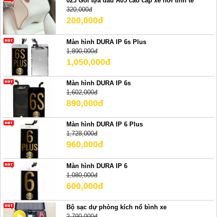
023 Gối tựa đầu A05 cao cấp xe hơi tinh tế
320,000đ
200,000đ
Màn hình DURA IP 6s Plus
1,890,000đ
1,050,000đ
Màn hình DURA IP 6s
1,602,000đ
890,000đ
Màn hình DURA IP 6 Plus
1,728,000đ
960,000đ
Màn hình DURA IP 6
1,080,000đ
600,000đ
Bộ sạc dự phòng kích nổ bình xe
2,790,000đ