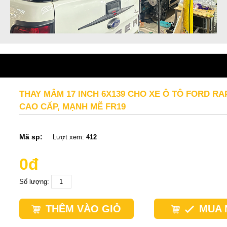
THAY MÂM 17 INCH 6X139 CHO XE Ô TÔ FORD R
CAO CẤP, MẠNH MẼ FR19
Mã sp:
Lượt xem:
412
0đ
Số lượng:
THÊM VÀO GIỎ
MUA 