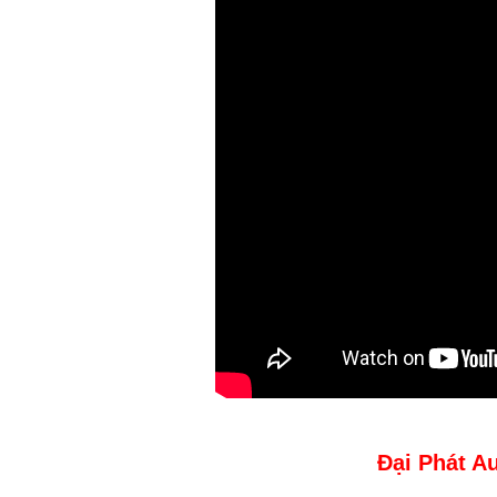
Đại Phát A
--