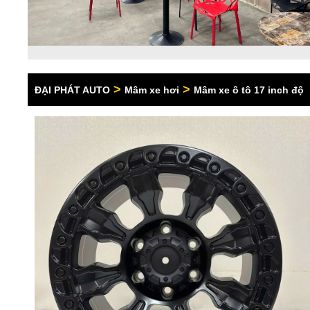
>
>
ĐẠI PHÁT AUTO
Mâm xe hơi
Mâm xe ô tô 17 inch độ