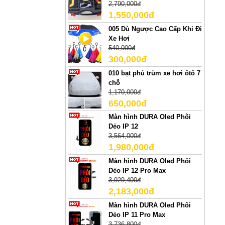
2,790,000đ
1,550,000đ
005 Dù Ngược Cao Cấp Khi Đi
Xe Hơi
540,000đ
300,000đ
010 bạt phủ trùm xe hơi ôtô 7
chỗ
1,170,000đ
650,000đ
Màn hình DURA Oled Phôi
Dẻo IP 12
3,564,000đ
1,980,000đ
Màn hình DURA Oled Phôi
Dẻo IP 12 Pro Max
3,929,400đ
2,183,000đ
Màn hình DURA Oled Phôi
Dẻo IP 11 Pro Max
3,736,800đ