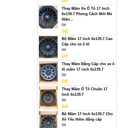
0đ
Thay Mâm Xe Ô Tô 17 Inch
6x139.7 Phong Cách Mới Mẻ
Hiện...
0đ
0đ
Bộ Mâm 17 Inch 6x139.7 Cao
Cấp cho xe ô tô
0đ
0đ
Thay Mâm Đẳng Cấp cho xe ô
tô mâm 17 inch 6x139.7
0đ
0đ
Thay Mâm Ô Tô Chuẩn 17
Inch 6x139.7
0đ
0đ
Bộ Mâm 17 Inch 6x139.7 Cho
Xế Yêu thêm đẳng cấp
0đ