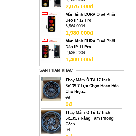
2,076,000đ
Màn hình DURA Oled Phôi
Dẻo IP 12 Pro
3,564,000đ
1,980,000đ
Màn hình DURA Oled Phôi
Dẻo IP 11 Pro
2,536,200đ
1,409,000đ
SẢN PHẢM KHÁC
Thay Mâm Ô Tô 17 Inch
6x139.7 Lựa Chọn Hoàn Hảo
Cho Hiệu...
0đ
0đ
Thay Mâm Ô Tô 17 Inch
6x139.7 Nâng Tầm Phong
Cách
0đ