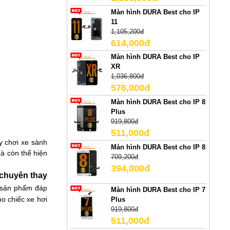
Màn hình DURA Best cho IP
11
1,105,200đ
614,000đ
Màn hình DURA Best cho IP
XR
1,036,800đ
576,000đ
Màn hình DURA Best cho IP 8
Plus
919,800đ
511,000đ
y chơi xe sành
Màn hình DURA Best cho IP 8
mà còn thể hiện
709,200đ
394,000đ
 chuyên thay
, sản phẩm đáp
Màn hình DURA Best cho IP 7
o chiếc xe hơi
Plus
919,800đ
511,000đ