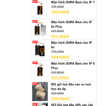
Màn hình DURA Best cho IP 7
709,200đ
394,000đ
Màn hình DURA Best cho IP
6s Plus
919,800đ
511,000đ
Màn hình DURA Best cho IP
6s
709,200đ
394,000đ
Màn hình DURA Best cho IP 6
Plus
919,800đ
511,000đ
001 gối tựa đầu cao su non
bọc da dp
320,000đ
200,000đ
023 Gối tựa đầu A05 cao cấp