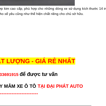
hợp kim cao cấp, phù hợp cho những dòng xe sử dụng kích thước 14
i
cho xế yêu cũng như thể hiện chất riêng cho chủ sở hữu.
T LƯỢNG - GIÁ RẺ NHẤT
để được tư vấn
33691915
Y MÂM XE Ô TÔ
TẠI ĐẠI PHÁT AUTO
-----------------------