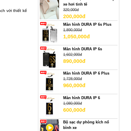
xe hơi tinh tế
320,000đ
nch
với thiết kế
200,000đ
Màn hình DURA IP 6s Plus
1,890,000đ
1,050,000đ
Màn hình DURA IP 6s
1,602,000đ
890,000đ
Màn hình DURA IP 6 Plus
1,728,000đ
960,000đ
Màn hình DURA IP 6
1,080,000đ
600,000đ
Bộ sạc dự phòng kích nổ
bình xe