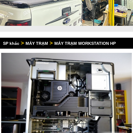
>
>
SP khác
MÁY TRẠM
MÁY TRẠM WORKSTATION HP