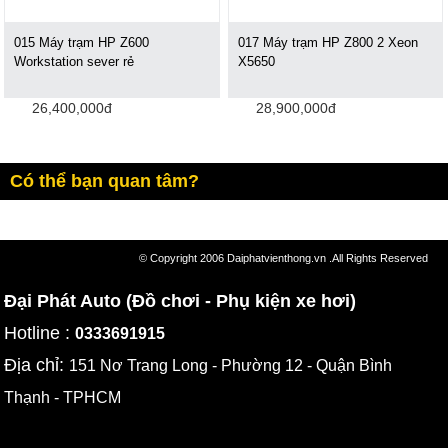
015 Máy trạm HP Z600
017 Máy trạm HP Z800 2 Xeon
Workstation sever rẻ
X5650
26,400,000đ
28,900,000đ
Có thể bạn quan tâm?
© Copyright 2006 Daiphatvienthong.vn .All Rights Reserved
Đại Phát Auto (Đồ chơi - Phụ kiện xe hơi)
Hotline :
0333691915
Địa chỉ:
151 Nơ Trang Long - Phường 12 - Quận Bình
Thạnh - TPHCM