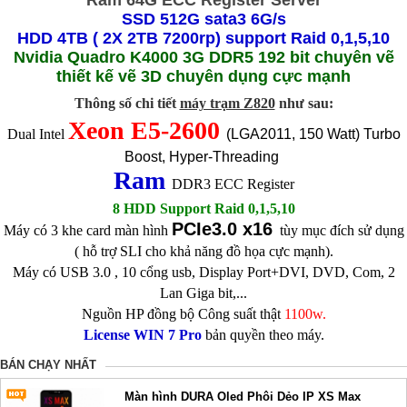
Ram 64G ECC Register Server
SSD 512G sata3 6G/s
HDD 4TB ( 2X 2TB 7200rp) support Raid 0,1,5,10
Nvidia Quadro K4000 3G DDR5 192 bit chuyên vẽ
thiết kế vẽ 3D chuyên dụng cực mạnh
Thông số chi tiết
máy trạm Z820
như sau:
Xeon E5-2600
Dual Intel
(LGA2011, 150 Watt) Turbo
Boost, Hyper-Threading
Ram
DDR3 ECC Register
8 HDD Support Raid 0,1,5,10
PCIe3.0 x16
Máy có 3 khe card màn hình
tùy mục đích sử dụng
( hỗ trợ SLI cho khả năng đồ họa cực mạnh).
Máy có USB 3.0 , 10 cổng usb, Display Port+DVI, DVD, Com, 2
Lan Giga bit,...
Nguồn HP đồng bộ Công suất thật
1100w.
License WIN 7 Pro
bản quyền theo máy.
BÁN CHẠY NHẤT
Màn hình DURA Oled Phôi Dẻo IP XS Max