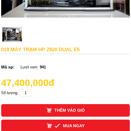
019 MÁY TRẠM HP Z820 DUAL E5
Mã sp:
Lượt xem:
941
47,400,000đ
Số lượng:
THÊM VÀO GIỎ
MUA NGAY