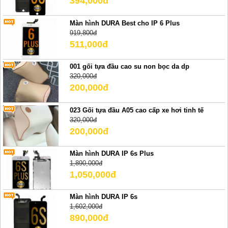
394,000đ
Màn hình DURA Best cho IP 6 Plus
919,800đ
511,000đ
001 gối tựa đầu cao su non bọc da dp
320,000đ
200,000đ
023 Gối tựa đầu A05 cao cấp xe hơi tinh tế
320,000đ
200,000đ
Màn hình DURA IP 6s Plus
1,890,000đ
1,050,000đ
Màn hình DURA IP 6s
1,602,000đ
890,000đ