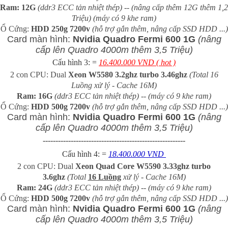
Ram: 12G
(ddr3 ECC tản nhiệt thép) -- (nâng cấp thêm 12G thêm 1,2
Triệu) (máy có 9 khe ram)
Ổ Cứng:
HDD 250g 7200v
(hỗ trợ gắn thêm, nâng cấp SSD HDD ...)
Card màn hình:
Nvidia Quadro Fermi 600 1G
(nâng
cấp lên Quadro 4000m thêm 3,5 Triệu)
Cấu hình 3: =
16.400.000 VND ( hot )
2 con CPU: Dual
Xeon W5580 3.2ghz turbo 3.46ghz
(Total 16
Luồng xử lý - Cache 16M)
Ram: 16G
(ddr3 ECC tản nhiệt thép) -- (máy có 9 khe ram)
Ổ Cứng:
HDD 500g 7200v
(hỗ trợ gắn thêm, nâng cấp SSD HDD ...)
Card màn hình:
Nvidia Quadro Fermi 600 1G
(nâng
cấp lên Quadro 4000m thêm 3,5 Triệu)
--------------------------------------------------------
Cấu hình 4: =
18.400.000 VND
2 con CPU: Dual
Xeon Quad Core W5590 3.33ghz turbo
3.6ghz
(Total
16 Luồng
xử lý - Cache 16M)
Ram: 24G
(ddr3 ECC tản nhiệt thép) -- (máy có 9 khe ram)
Ổ Cứng:
HDD 500g 7200v
(hỗ trợ gắn thêm, nâng cấp SSD HDD ...)
Card màn hình:
Nvidia Quadro Fermi 600 1G
(nâng
cấp lên Quadro 4000m thêm 3,5 Triệu)