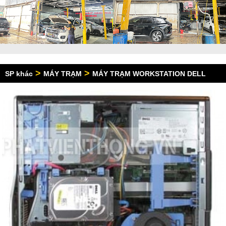
>
>
SP khác
MÁY TRẠM
MÁY TRẠM WORKSTATION DELL