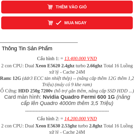
THÊM VÀO GIỎ
MUA NGAY
Thông Tin Sản Phẩm
Cấu hình 1: =
13.400.000 VND
2 con CPU: Dual
Xeon E5620 2.4ghz
turbo
2.66ghz
Total 16 Luồng
xử lý - Cache 24M
Ram: 12G
(ddr3 ECC tản nhiệt thép) -- (nâng cấp thêm 12G thêm 1,2
Triệu) (máy có 9 khe ram)
Ổ Cứng:
HDD 250g 7200v
(hỗ trợ gắn thêm, nâng cấp SSD HDD ...)
Card màn hình:
Nvidia Quadro Fermi 600 1G
(nâng
cấp lên Quadro 4000m thêm 3,5 Triệu)
--------------------------------------------------------
Cấu hình 2: =
14.2
00.000 VND
2 con CPU: Dual
Xeon E5630 2.53ghz
turbo
2.8ghz
Total 16 Luồng
xử lý - Cache 24M