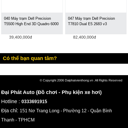
040 Máy trạm Dell Precision
047 Máy trạm Dell Precision
T5500 High End 3D Quadro 6000
T7810 Dual E5 2683 v3
39,400,000đ
82,400,000đ
Có thể bạn quan tâm?
© Copyright 2006 Daiphatvienthong.vn .All Rights Reserved
Đại Phát Auto (Đồ chơi - Phụ kiện xe hơi)
Hotline :
0333691915
Địa chỉ:
151 Nơ Trang Long - Phường 12 - Quận Bình
Thạnh - TPHCM