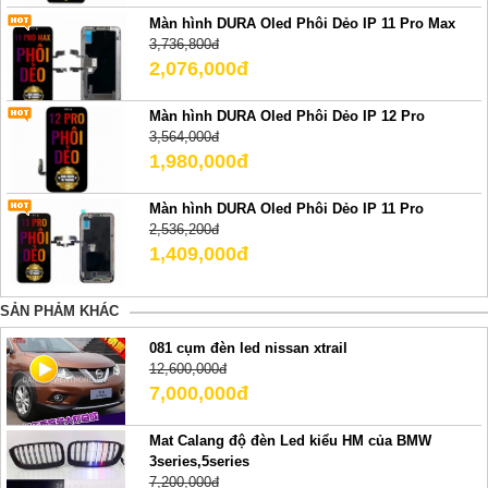
Màn hình DURA Oled Phôi Dẻo IP 11 Pro Max
3,736,800đ
2,076,000đ
Màn hình DURA Oled Phôi Dẻo IP 12 Pro
3,564,000đ
1,980,000đ
Màn hình DURA Oled Phôi Dẻo IP 11 Pro
2,536,200đ
1,409,000đ
SẢN PHẢM KHÁC
081 cụm đèn led nissan xtrail
12,600,000đ
7,000,000đ
Mat Calang độ đèn Led kiểu HM của BMW
3series,5series
7,200,000đ