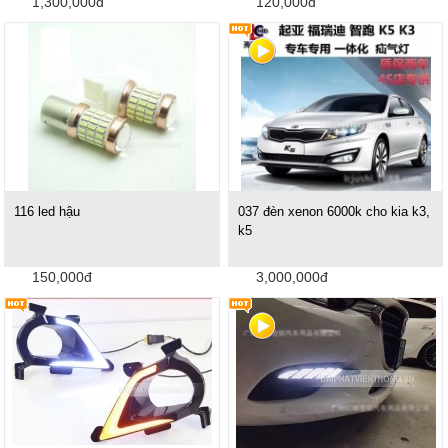
1,300,000đ
120,000đ
116 led hậu
037 đèn xenon 6000k cho kia k3,
k5
150,000đ
3,000,000đ