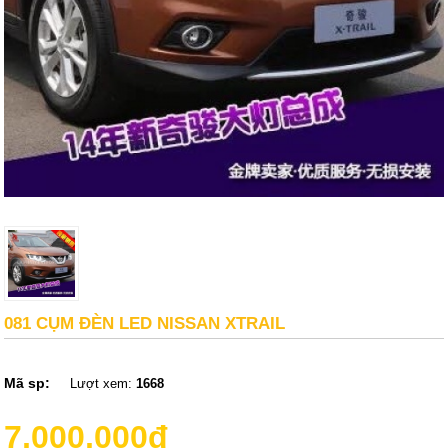
081 CỤM ĐÈN LED NISSAN XTRAIL
Mã sp:
Lượt xem:
1668
7,000,000đ