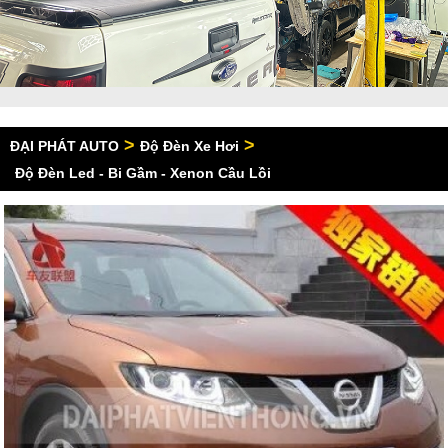
>
>
ĐẠI PHÁT AUTO
Độ Đèn Xe Hơi
Độ Đèn Led - Bi Gầm - Xenon Cầu Lồi