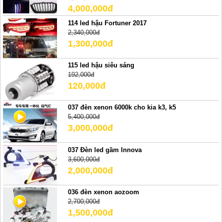
4,000,000đ
114 led hậu Fortuner 2017
2,340,000đ
1,300,000đ
115 led hậu siêu sáng
192,000đ
120,000đ
037 đèn xenon 6000k cho kia k3, k5
5,400,000đ
3,000,000đ
037 Đèn led gầm Innova
3,600,000đ
2,000,000đ
036 đèn xenon aozoom
2,700,000đ
1,500,000đ