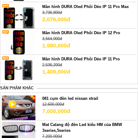
Màn hình DURA Oled Phôi Dẻo IP 11 Pro Max
3,736,800đ
2,076,000đ
Màn hình DURA Oled Phôi Dẻo IP 12 Pro
3,564,000đ
1,980,000đ
Màn hình DURA Oled Phôi Dẻo IP 11 Pro
2,536,200đ
1,409,000đ
SẢN PHẢM KHÁC
081 cụm đèn led nissan xtrail
12,600,000đ
7,000,000đ
Mat Calang độ đèn Led kiểu HM của BMW
3series,5series
7,200,000đ