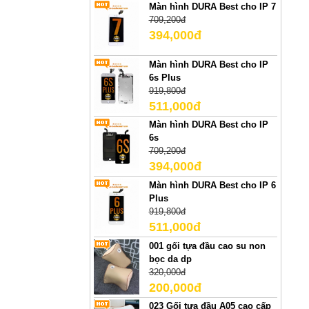
Màn hình DURA Best cho IP 7
709,200đ
394,000đ
Màn hình DURA Best cho IP
6s Plus
919,800đ
511,000đ
Màn hình DURA Best cho IP
6s
709,200đ
394,000đ
Màn hình DURA Best cho IP 6
Plus
919,800đ
511,000đ
001 gối tựa đầu cao su non
bọc da dp
320,000đ
200,000đ
023 Gối tựa đầu A05 cao cấp