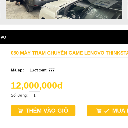
OVO
050 MÁY TRẠM CHUYÊN GAME LENOVO THINKSTA
Mã sp:
Lượt xem:
777
12,000,000đ
Số lượng:
THÊM VÀO GIỎ
MUA 