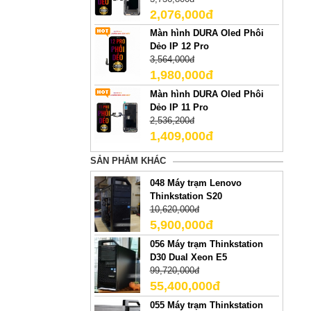
2,076,000đ
Màn hình DURA Oled Phôi
Dẻo IP 12 Pro
3,564,000đ
1,980,000đ
Màn hình DURA Oled Phôi
Dẻo IP 11 Pro
2,536,200đ
1,409,000đ
SẢN PHẢM KHÁC
048 Máy trạm Lenovo
Thinkstation S20
10,620,000đ
5,900,000đ
056 Máy trạm Thinkstation
D30 Dual Xeon E5
99,720,000đ
55,400,000đ
055 Máy trạm Thinkstation