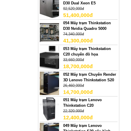
D30 Dual Xeon E5
92,520,000đ
51,400,000đ
054 Máy trạm Thinkstation
D30 Nvidia Quadro 5000
74,340,000đ
41,300,000đ
053 Máy trạm Thinkstation
C20 chuyên đồ họa
33,660,000đ
18,700,000đ
052 Máy trạm Chuyên Render
3D Lenovo Thinkstation S20
26,460,000đ
14,700,000đ
051 Máy trạm Lenovo
Thinkstation C20
22,320,000đ
12,400,000đ
049 Máy trạm Lenovo