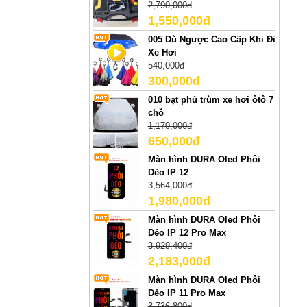
2,790,000đ
1,550,000đ
005 Dù Ngược Cao Cấp Khi Đi
Xe Hơi
540,000đ
300,000đ
010 bạt phủ trùm xe hơi ôtô 7
chỗ
1,170,000đ
650,000đ
Màn hình DURA Oled Phôi
Dẻo IP 12
3,564,000đ
1,980,000đ
Màn hình DURA Oled Phôi
Dẻo IP 12 Pro Max
3,929,400đ
2,183,000đ
Màn hình DURA Oled Phôi
Dẻo IP 11 Pro Max
3,736,800đ