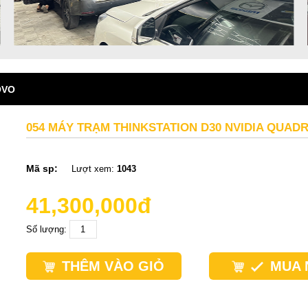
OVO
054 MÁY TRẠM THINKSTATION D30 NVIDIA QUADR
Mã sp:
Lượt xem:
1043
41,300,000đ
Số lượng:
THÊM VÀO GIỎ
MUA 