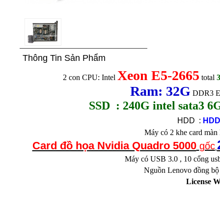
Thông Tin Sản Phẩm
Xeon E5-2665
2 con CPU: Intel
total
3
Ram: 32G
DDR3 ECC
SSD : 240G intel sata3 6G
HDD :
HDD
Máy có 2 khe card màn
Card đồ họa Nvidia Quadro 5000
gốc
Máy có USB 3.0 , 10 cổng usb
Nguồn Lenovo đồng bộ 
License 