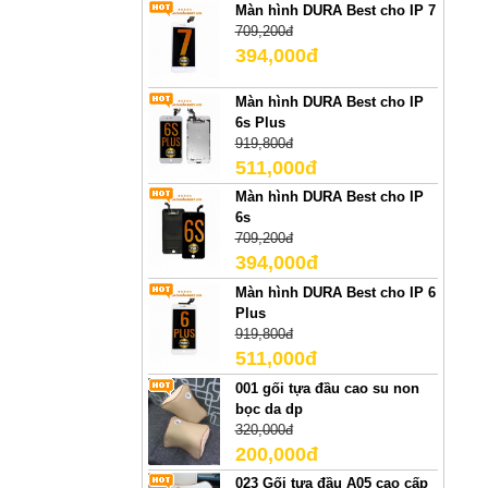
Màn hình DURA Best cho IP 7
709,200đ
394,000đ
Màn hình DURA Best cho IP
6s Plus
919,800đ
511,000đ
Màn hình DURA Best cho IP
6s
709,200đ
394,000đ
Màn hình DURA Best cho IP 6
Plus
919,800đ
511,000đ
001 gối tựa đầu cao su non
bọc da dp
320,000đ
200,000đ
023 Gối tựa đầu A05 cao cấp