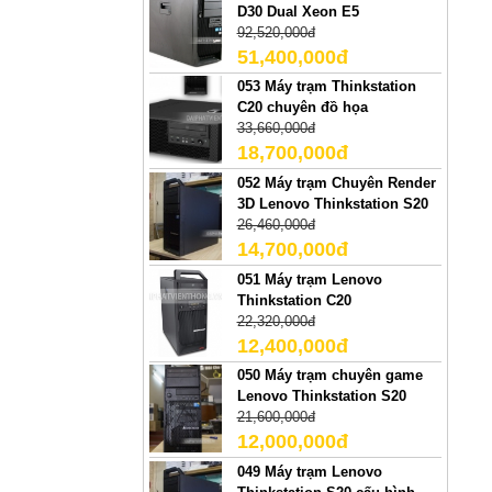
D30 Dual Xeon E5
92,520,000đ
51,400,000đ
053 Máy trạm Thinkstation
C20 chuyên đồ họa
33,660,000đ
18,700,000đ
052 Máy trạm Chuyên Render
3D Lenovo Thinkstation S20
26,460,000đ
14,700,000đ
051 Máy trạm Lenovo
Thinkstation C20
22,320,000đ
12,400,000đ
050 Máy trạm chuyên game
Lenovo Thinkstation S20
21,600,000đ
12,000,000đ
049 Máy trạm Lenovo