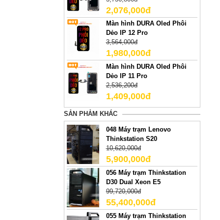
2,076,000đ
Màn hình DURA Oled Phôi
Dẻo IP 12 Pro
3,564,000đ
1,980,000đ
Màn hình DURA Oled Phôi
Dẻo IP 11 Pro
2,536,200đ
1,409,000đ
SẢN PHẢM KHÁC
048 Máy trạm Lenovo
Thinkstation S20
10,620,000đ
5,900,000đ
056 Máy trạm Thinkstation
D30 Dual Xeon E5
99,720,000đ
55,400,000đ
055 Máy trạm Thinkstation