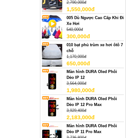
2,790,000đ
1,550,000đ
005 Dù Ngược Cao Cấp Khi Đi
Xe Hơi
540,000đ
300,000đ
010 bạt phủ trùm xe hơi ôtô 7
chỗ
1,170,000đ
650,000đ
Màn hình DURA Oled Phôi
Dẻo IP 12
3,564,000đ
1,980,000đ
Màn hình DURA Oled Phôi
Dẻo IP 12 Pro Max
3,929,400đ
2,183,000đ
Màn hình DURA Oled Phôi
Dẻo IP 11 Pro Max
3,736,800đ