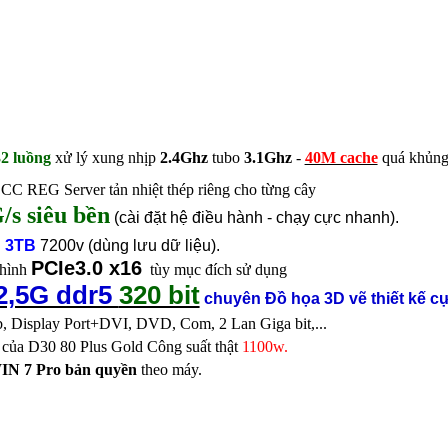
2 luồng
xử lý xung nhịp
2.4Ghz
tubo
3.1Ghz
-
40M cache
quá khủng
 REG Server tản nhiệt thép riêng cho từng cây
/s siêu bền
(cài đặt hệ điều hành - chạy cực nhanh).
 3TB
7200v (dùng lưu dữ liệu).
PCIe3.0 x16
 hình
tùy mục đích sử dụng
2,5G ddr5
320 bit
chuyên Đồ họa 3D vẽ thiết kế 
, Display Port+DVI, DVD, Com, 2 Lan Giga bit,...
của D30 80 Plus Gold Công suất thật
1100w.
WIN 7 Pro bản quyền
theo máy.