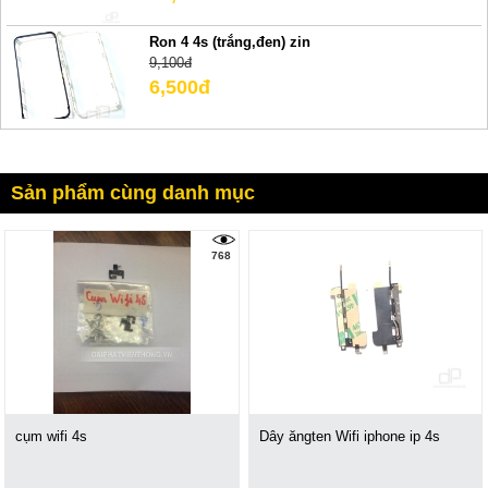
Ron 4 4s (trắng,đen) zin
9,100đ
6,500đ
Sản phẩm cùng danh mục
768
cụm wifi 4s
Dây ăngten Wifi iphone ip 4s