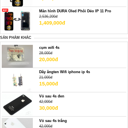
Màn hình DURA Oled Phôi Dẻo IP 11 Pro
2,536,200đ
1,409,000đ
SẢN PHẢM KHÁC
cụm wifi 4s
28,000đ
20,000đ
Dây ăngten Wifi iphone ip 4s
21,000đ
15,000đ
Vỏ sau 4s đen
42,000đ
30,000đ
Vỏ sau 4s trắng
42,000đ