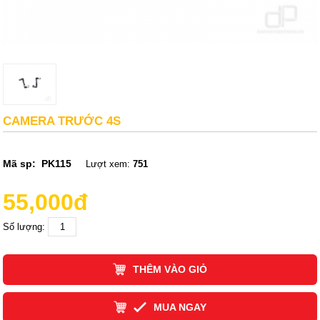
CAMERA TRƯỚC 4S
Mã sp:
PK115
Lượt xem:
751
55,000đ
Số lượng:
THÊM VÀO GIỎ
MUA NGAY