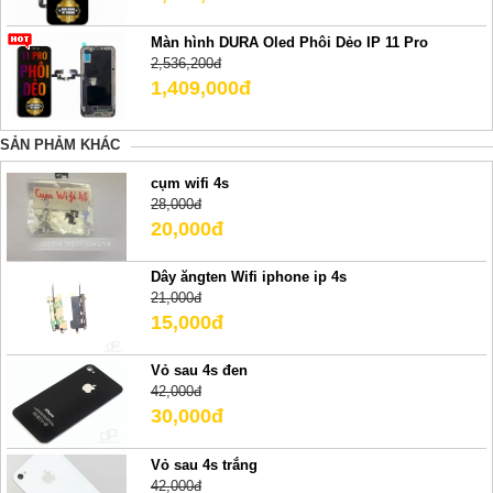
Màn hình DURA Oled Phôi Dẻo IP 11 Pro
2,536,200đ
1,409,000đ
SẢN PHẢM KHÁC
cụm wifi 4s
28,000đ
20,000đ
Dây ăngten Wifi iphone ip 4s
21,000đ
15,000đ
Vỏ sau 4s đen
42,000đ
30,000đ
Vỏ sau 4s trắng
42,000đ