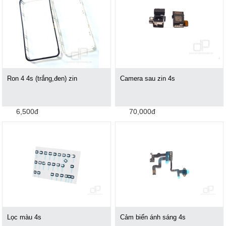
Ron 4 4s (trắng,đen) zin
Camera sau zin 4s
6,500đ
70,000đ
Lọc màu 4s
Cảm biến ánh sáng 4s