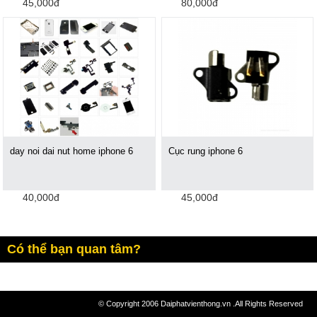
45,000đ
80,000đ
day noi dai nut home iphone 6
Cục rung iphone 6
40,000đ
45,000đ
Có thể bạn quan tâm?
© Copyright 2006 Daiphatvienthong.vn .All Rights Reserved