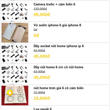
Camera trước + cảm biến 6
133,000đ
95,000đ
Vỏ sườn iphone 6 giả iphone 8
0đ
0đ
Dây socket nút home iphone ip 6
63,000đ
45,000đ
Dây nút home 6 zin có nút home
63,000đ
45,000đ
nút home trơn giả 6 có cảm biến
21,000đ
15,000đ
Loa ngoài 6