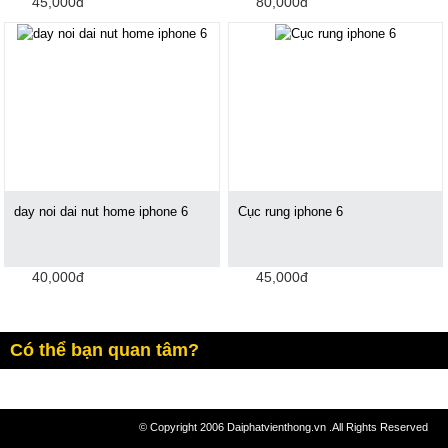
45,000đ
80,000đ
day noi dai nut home iphone 6
Cục rung iphone 6
40,000đ
45,000đ
Có thể bạn quan tâm?
© Copyright 2006 Daiphatvienthong.vn .All Rights Reserved