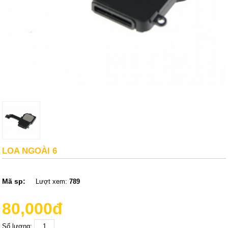
LOA NGOÀI 6
Mã sp:
Lượt xem:
789
80,000đ
Số lượng: