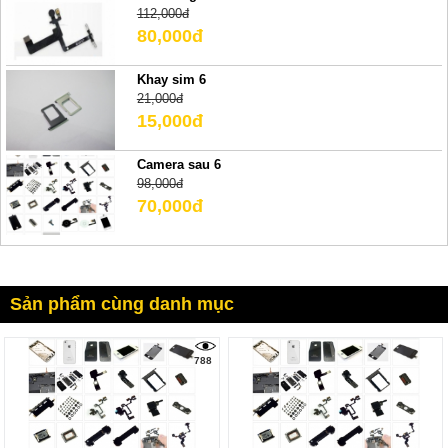
112,000đ
80,000đ
Khay sim 6
21,000đ
15,000đ
Camera sau 6
98,000đ
70,000đ
Sản phẩm cùng danh mục
788