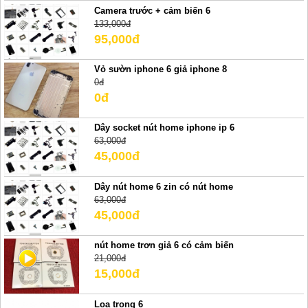
Camera trước + cảm biến 6
133,000đ
95,000đ
Vỏ sườn iphone 6 giả iphone 8
0đ
0đ
Dây socket nút home iphone ip 6
63,000đ
45,000đ
Dây nút home 6 zin có nút home
63,000đ
45,000đ
nút home trơn giả 6 có cảm biến
21,000đ
15,000đ
Loa trong 6