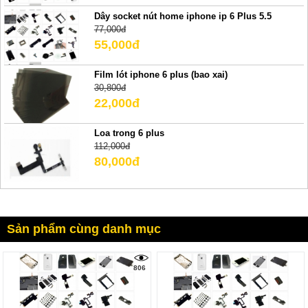
Dây socket nút home iphone ip 6 Plus 5.5
77,000đ
55,000đ
Film lót iphone 6 plus (bao xai)
30,800đ
22,000đ
Loa trong 6 plus
112,000đ
80,000đ
Sản phẩm cùng danh mục
806