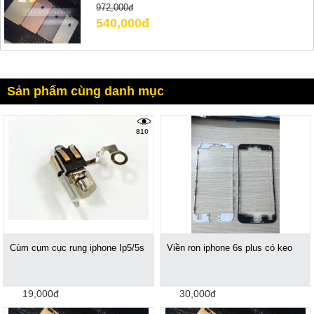
972,000đ
540,000đ
Sản phẩm cùng danh mục
810
Cùm cụm cục rung iphone Ip5/5s
Viền ron iphone 6s plus có keo
19,000đ
30,000đ