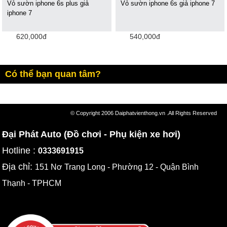
Vỏ sườn iphone 6s plus giả
Vỏ sườn iphone 6s giả iphone 7
iphone 7
620,000đ
540,000đ
Có thể bạn quan tâm?
© Copyright 2006 Daiphatvienthong.vn .All Rights Reserved
Đại Phát Auto (Đồ chơi - Phụ kiện xe hơi)
Hotline :
0333691915
Địa chỉ:
151 Nơ Trang Long - Phường 12 - Quận Bình
Thạnh - TPHCM