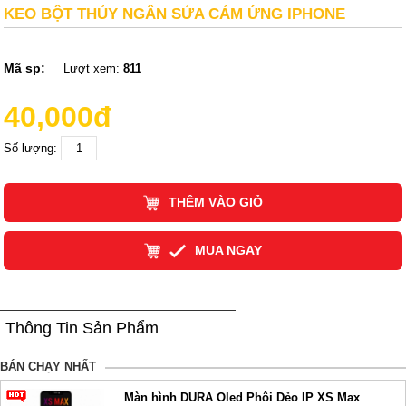
KEO BỘT THỦY NGÂN SỬA CẢM ỨNG IPHONE
Mã sp:
Lượt xem:
811
40,000đ
Số lượng:
THÊM VÀO GIỎ
MUA NGAY
Thông Tin Sản Phẩm
BÁN CHẠY NHẤT
Màn hình DURA Oled Phôi Dẻo IP XS Max