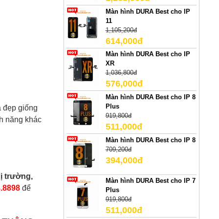
Màn hình DURA Best cho IP
11
1,105,200đ
614,000đ
Màn hình DURA Best cho IP
XR
1,036,800đ
576,000đ
Màn hình DURA Best cho IP 8
Plus
à đẹp giống
919,800đ
nh năng khác
511,000đ
Màn hình DURA Best cho IP 8
709,200đ
394,000đ
ị trường,
Màn hình DURA Best cho IP 7
.8898
để
Plus
919,800đ
511,000đ