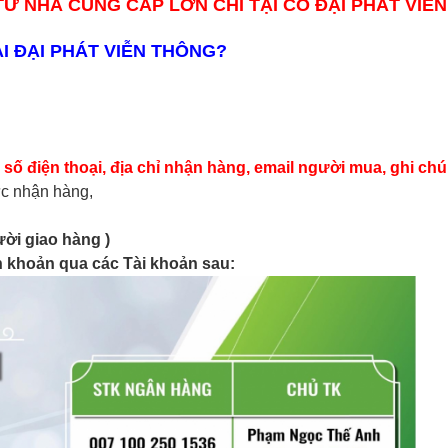
 TỪ NHÀ CUNG CẤP LỚN CHỈ TẠI CÓ ĐẠI PHÁT VIỄ
I ĐẠI PHÁT VIỄN THÔNG?
số điện thoại, địa chỉ nhận hàng, email người mua, ghi chú
vực nhận hàng,
ời giao hàng )
n khoản qua các Tài khoản sau: