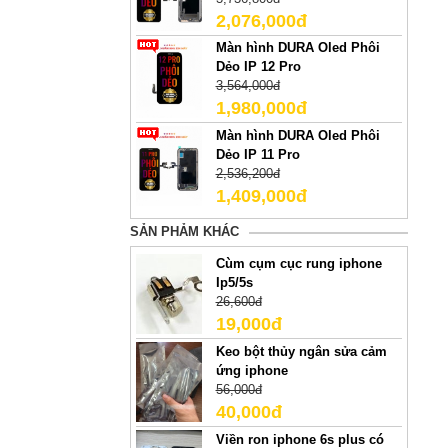
2,076,000đ
Màn hình DURA Oled Phôi
Dẻo IP 12 Pro
3,564,000đ
1,980,000đ
Màn hình DURA Oled Phôi
Dẻo IP 11 Pro
2,536,200đ
1,409,000đ
SẢN PHẢM KHÁC
Cùm cụm cục rung iphone
Ip5/5s
26,600đ
19,000đ
Keo bột thủy ngân sửa cảm
ứng iphone
56,000đ
40,000đ
Viền ron iphone 6s plus có