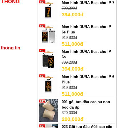
N THÔNG
Màn hình DURA Best cho IP 7
709,200đ
394,000đ
Màn hình DURA Best cho IP
6s Plus
919,800đ
511,000đ
 thông tin
Màn hình DURA Best cho IP
6s
709,200đ
394,000đ
Màn hình DURA Best cho IP 6
Plus
919,800đ
511,000đ
001 gối tựa đầu cao su non
bọc da dp
320,000đ
200,000đ
023 Gối tựa đầu A05 cao cấp