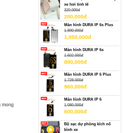
xe hơi tinh tế
320,000đ
200,000đ
Màn hình DURA IP 6s Plus
1,890,000đ
1,050,000đ
Màn hình DURA IP 6s
1,602,000đ
890,000đ
Màn hình DURA IP 6 Plus
1,728,000đ
960,000đ
Màn hình DURA IP 6
g mong
1,080,000đ
600,000đ
Bộ sạc dự phòng kích nổ
bình xe