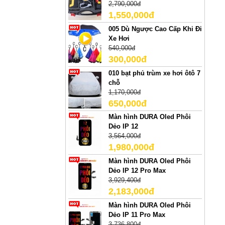
2,790,000đ
1,550,000đ
005 Dù Ngược Cao Cấp Khi Đi
Xe Hơi
540,000đ
300,000đ
010 bạt phủ trùm xe hơi ôtô 7
chỗ
1,170,000đ
650,000đ
Màn hình DURA Oled Phôi
Dẻo IP 12
3,564,000đ
1,980,000đ
Màn hình DURA Oled Phôi
Dẻo IP 12 Pro Max
3,929,400đ
2,183,000đ
Màn hình DURA Oled Phôi
Dẻo IP 11 Pro Max
3,736,800đ