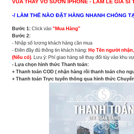
VUA THAY VỎ SƯỜN IPHONE - LÀM LẺ GIÁ SỈ
-/ LÀM THẾ NÀO ĐẶT HÀNG NHANH CHÓNG TẠ
Bước 1:
Click vào
"Mua Hàng"
Bước 2:
- Nhập số lượng khách hàng cần mua
- Điền đầy đủ thông tin khách hàng:
Họ Tên người nhận, 
(Nếu có)
. Lưu ý: Phí giao hàng sẽ thay đổi tùy vào khu 
- Lựa chọn hình thức Thanh toán:
+ Thanh toán COD ( nhận hàng rồi thanh toán cho ngư
+ Thanh toán Trực tuyến thông qua hình thức Chuyể