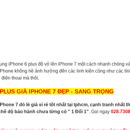
ụng iPhone 6 plus độ vỏ lên iPhone 7 một cách nhanh chóng v
 iPhone không hề ảnh hưởng đến các linh kiện cũng như các tí
 điện thoại mà thôi.
PLUS GIẢ IPHONE 7 ĐẸP - SANG TRỌNG
one 7 đỏ lẻ giá sỉ rẻ tốt nhất tại tphcm, cạnh tranh nhất th
chế độ bảo hành chưa từng có " 1 Đổi 1"
. Gọi ngay
028.7308