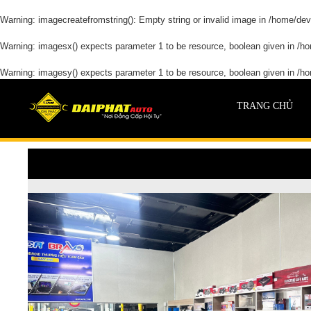
Warning
: imagecreatefromstring(): Empty string or invalid image in
/home/devd
Warning
: imagesx() expects parameter 1 to be resource, boolean given in
/ho
Warning
: imagesy() expects parameter 1 to be resource, boolean given in
/ho
TRANG CHỦ