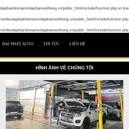
aiphat/domains/daiphatvienthong.vn/public_html/include/function.php
on lin
me/devdaiphat/domains/daiphatvienthong.vn/public_html/include/function.php
me/devdaiphat/domains/daiphatvienthong.vn/public_html/include/function.php
ĐẠI PHÁT AUTO
TIN TỨC
LIÊN HỆ
HÌNH ẢNH VỀ CHÚNG TÔI