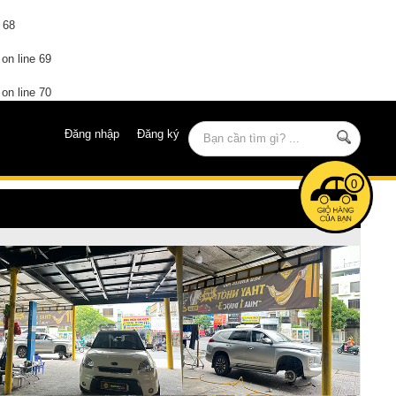
e
68
on line
69
on line
70
Đăng nhập
Đăng ký
0