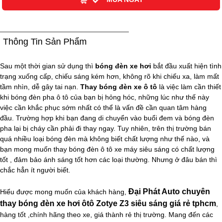
Thông Tin Sản Phẩm
Sau một thời gian sử dụng thì
bóng đèn xe hơi
bắt đầu xuất hiện tình
trạng xuống cấp, chiếu sáng kém hơn, không rõ khi chiếu xa, làm mất
tầm nhìn, dễ gây tai nạn.
Thay bóng đèn xe ô tô
là việc làm cần thiết
khi bóng đèn pha ô tô của bạn bị hỏng hóc, những lúc như thế này
việc cần khắc phục sớm nhất có thể là vấn đề cần quan tâm hàng
đầu. Trường hợp khi bạn đang di chuyển vào buổi đem và bóng đèn
pha lại bị cháy cần phải đi thay ngay. Tuy nhiên, trên thị trường bán
quá nhiều loại bóng đèn mà không biết chất lượng như thế nào, và
bạn mong muốn thay bóng đèn ô tô xe máy siêu sáng có chất lượng
tốt , đảm bảo ánh sáng tốt hơn các loại thường. Nhưng ở đâu bán thì
chắc hẳn ít người biết.
Đại Phát Auto chuyên
Hiểu được mong muốn của khách hàng,
thay bóng đèn xe hơi ôtô Zotye Z3 siêu sáng giá rẻ tphcm
,
hàng tốt ,chính hãng theo xe, giá thành rẻ thị trường. Mang đến các