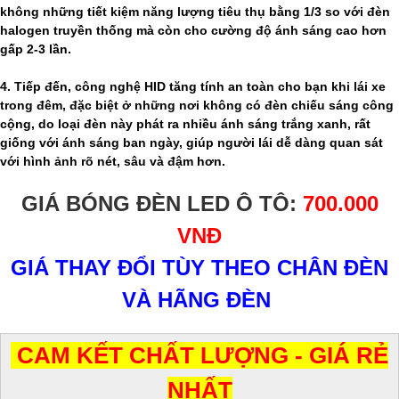
không những tiết kiệm năng lượng tiêu thụ bằng 1/3 so với đèn
halogen truyền thống mà còn cho cường độ ánh sáng cao hơn
gấp 2-3 lần.
4. Tiếp đến, công nghệ HID tăng tính an toàn cho bạn khi lái xe
trong đêm, đặc biệt ở những nơi không có đèn chiếu sáng công
cộng, do loại đèn này phát ra nhiều ánh sáng trắng xanh, rất
giống với ánh sáng ban ngày, giúp người lái dễ dàng quan sát
với hình ảnh rõ nét, sâu và đậm hơn.
GIÁ BÓNG ĐÈN LED Ô TÔ:
700.000
VNĐ
GIÁ THAY ĐỔI TÙY THEO CHÂN ĐÈN
VÀ HÃNG ĐÈN
CAM KẾT CHẤT LƯỢNG - GIÁ RẺ
NHẤT