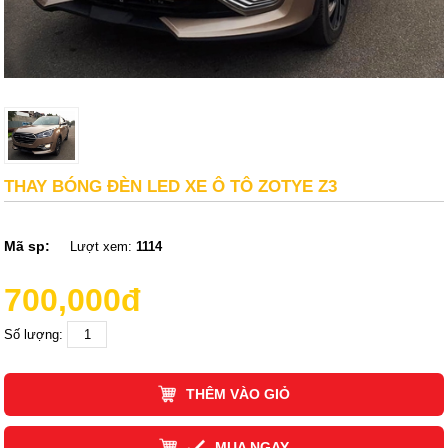
THAY BÓNG ĐÈN LED XE Ô TÔ ZOTYE Z3
Mã sp:
Lượt xem:
1114
700,000đ
Số lượng:
THÊM VÀO GIỎ
MUA NGAY