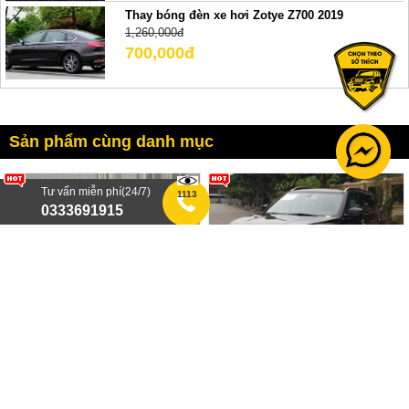
Thay bóng đèn xe hơi Zotye Z700 2019
1,260,000đ
700,000đ
Sản phẩm cùng danh mục
Tư vấn miễn phí(24/7)
1113
0333691915
Thay bóng đèn led ô tô Zotye
Thay bóng đèn led xe hơi Zotye
T800
Z8
700,000đ
700,000đ