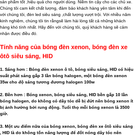
sản phẩm tốt ,hiệu quả cho người dùng. Niềm tin cậy cho các chủ xe.
Chúng tôi cam kết chất lượng, đảm bảo khách hàng yên tâm khi đến
với chúng tôi, đèn led siêu sáng ,chất lượng vượt trội. Với nhiều năm
kinh nghiệm, chúng tôi tin rằngsẽ làm hài lòng tất cả những khách
hàng khó tính nhất. Hãy đến với chúng tôi, quý khách hàng sẽ cảm
nhận được điều đó.
Tính năng của bóng đèn xenon, bóng đèn xe
ôtô siêu sáng, HID
1. Sáng hơn : Bóng đèn xenon ô tô, bóng siêu sáng, HID có hiệu
suất phát sáng gấp 3 lần bóng halogen, một bóng đèn xenon
35w cho độ sáng tương đương halogen 100w
2. Bền hơn : Bóng xenon, bóng siêu sáng, HID bền gấp 10 lần
bóng halogen, do không có dây tóc dễ bị đứt nên bóng xenon ít
bị ảnh hưởng bởi rung động. Tuổi thọ mỗi bóng xenon là 3500
giờ.
3. Một ưu điểm nữa của bóng xenon, bóng đèn xe ôtô siêu sáng
, HID là do không tốn năng lượng để đốt nóng dây tóc nên