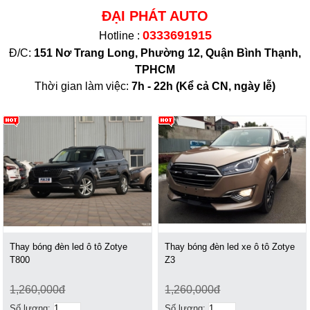
ĐẠI PHÁT AUTO
0333691915
Hotline :
Đ/C:
151 Nơ Trang Long, Phường 12, Quận Bình Thạnh,
TPHCM
Thời gian làm việc:
7h - 22h (K
ể cả CN, ngày lễ)
Thay bóng đèn led ô tô Zotye
Thay bóng đèn led xe ô tô Zotye
T800
Z3
1,260,000đ
1,260,000đ
Số lượng:
Số lượng: