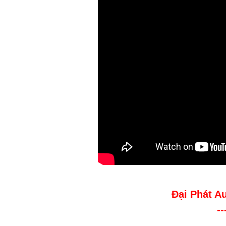
Đại Phát A
--