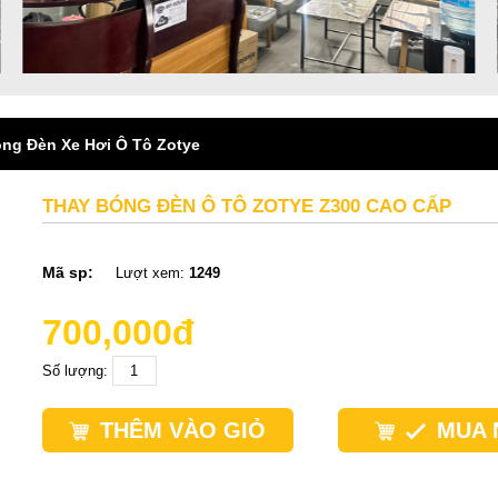
ng Đèn Xe Hơi Ô Tô Zotye
THAY BÓNG ĐÈN Ô TÔ ZOTYE Z300 CAO CẤP
Mã sp:
Lượt xem:
1249
700,000đ
Số lượng:
THÊM VÀO GIỎ
MUA 