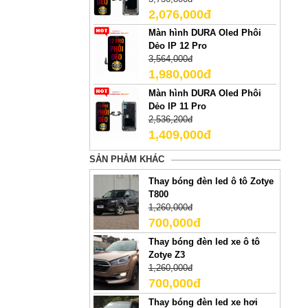
2,076,000đ
Màn hình DURA Oled Phôi
Dẻo IP 12 Pro
3,564,000đ
1,980,000đ
Màn hình DURA Oled Phôi
Dẻo IP 11 Pro
2,536,200đ
1,409,000đ
SẢN PHẢM KHÁC
Thay bóng đèn led ô tô Zotye
T800
1,260,000đ
700,000đ
Thay bóng đèn led xe ô tô
Zotye Z3
1,260,000đ
700,000đ
Thay bóng đèn led xe hơi