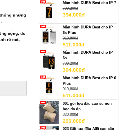
Màn hình DURA Best cho IP 7
709,200đ
394,000đ
n không những
.
Màn hình DURA Best cho IP
6s Plus
công cộng, do
919,800đ
nh rõ nét,
511,000đ
Màn hình DURA Best cho IP
6s
709,200đ
394,000đ
Màn hình DURA Best cho IP 6
Plus
919,800đ
511,000đ
001 gối tựa đầu cao su non
bọc da dp
320,000đ
200,000đ
023 Gối tựa đầu A05 cao cấp