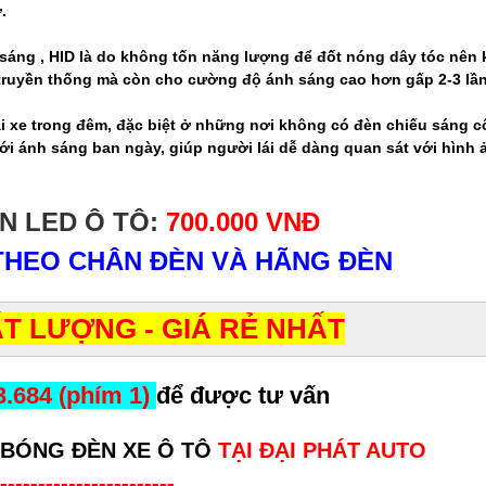
.
 sáng , HID là do không tốn năng lượng để đốt nóng dây tóc nê
n truyền thống mà còn cho cường độ ánh sáng cao hơn gấp 2-3 lần
lái xe trong đêm, đặc biệt ở những nơi không có đèn chiếu sáng 
với ánh sáng ban ngày, giúp người lái dễ dàng quan sát với hình ả
N LED Ô TÔ:
700.000 VNĐ
 THEO CHÂN ĐÈN VÀ HÃNG ĐÈN
T LƯỢNG - GIÁ RẺ NHẤT
3.684 (phím 1)
để được tư vấn
 BÓNG ĐÈN XE Ô TÔ
TẠI ĐẠI PHÁT AUTO
-----------------------