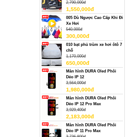
2,790,000đ
1,550,000đ
005 Dù Ngược Cao Cấp Khi Đi
Xe Hơi
540,000đ
300,000đ
010 bạt phủ trùm xe hơi ôtô 7
chỗ
1,170,000đ
650,000đ
Màn hình DURA Oled Phôi
Dẻo IP 12
3,564,000đ
1,980,000đ
Màn hình DURA Oled Phôi
Dẻo IP 12 Pro Max
3,929,400đ
2,183,000đ
Màn hình DURA Oled Phôi
Dẻo IP 11 Pro Max
3,736,800đ