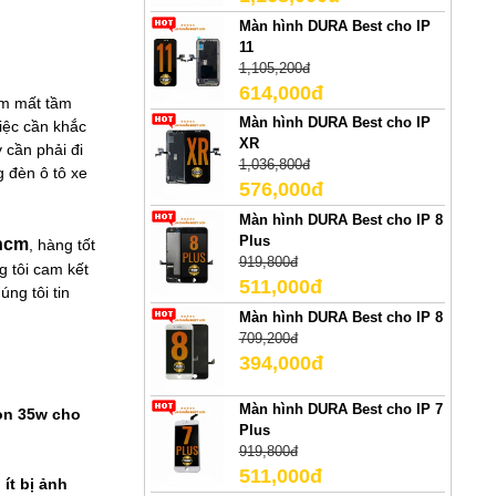
Màn hình DURA Best cho IP
11
1,105,200đ
614,000đ
àm mất tầm
Màn hình DURA Best cho IP
việc cần khắc
XR
 cần phải đi
1,036,800đ
g đèn ô tô xe
576,000đ
Màn hình DURA Best cho IP 8
Plus
phcm
, hàng tốt
919,800đ
g tôi cam kết
511,000đ
ng tôi tin
Màn hình DURA Best cho IP 8
709,200đ
394,000đ
Màn hình DURA Best cho IP 7
non 35w cho
Plus
919,800đ
511,000đ
ít bị ảnh