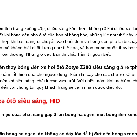
ện tình trạng xuống cấp, chiếu sáng kém hơn, không rõ khi chiếu xa, l
iết khi bóng đèn pha ô tô của bạn bị hỏng hóc, những lúc như thế này 
hợp khi bạn đang di chuyển vào buổi đem và bóng đèn pha lại bị cháy
 đèn mà không biết chất lượng như thế nào, và bạn mong muốn thay bón
 loại thường. Nhưng ở đâu bán thì chắc hẳn ít người biết.
ên thay bóng đèn xe hơi ôtô Zotye Z300 siêu sáng giá rẻ t
 phẩm tốt ,hiệu quả cho người dùng. Niềm tin cậy cho các chủ xe. Chún
èn led siêu sáng ,chất lượng vượt trội. Với nhiều năm kinh nghiệm, chú
y đến với chúng tôi, quý khách hàng sẽ cảm nhận được điều đó.
e ôtô siêu sáng, HID
ó hiệu suất phát sáng gấp 3 lần bóng halogen, một bóng đèn xe
lần bóng halogen, do không có dây tóc dễ bị đứt nên bóng xenon 