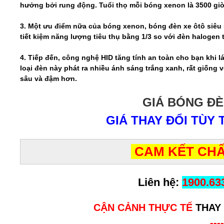
hưởng bởi rung động. Tuổi thọ mỗi bóng xenon là 3500 giờ
3. Một ưu điểm nữa của bóng xenon, bóng đèn xe ôtô siêu
tiết kiệm năng lượng tiêu thụ bằng 1/3 so với đèn haloge
4. Tiếp đến, công nghệ HID tăng tính an toàn cho bạn khi 
loại đèn này phát ra nhiều ánh sáng trắng xanh, rất giống 
sâu và đậm hơn.
GIÁ BÓNG ĐÈ
GIÁ THAY ĐỔI TÙY
CAM KẾT CHẤ
Liên hệ:
1900.63
CẬN CẢNH THỰC TẾ
THAY
----