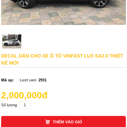
DECAL DÁN CHO XE Ô TÔ VINFAST LUX SA2.0 THIẾT
KẾ MỚI
Mã sp:
Lượt xem:
2931
2,000,000đ
Số lượng:
THÊM VÀO GIỎ