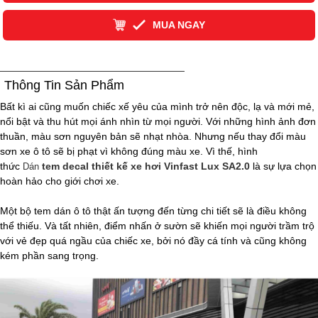
MUA NGAY
Thông Tin Sản Phẩm
Bất kì ai cũng muốn chiếc xế yêu của mình trở nên độc, lạ và mới mẻ,
nổi bật và thu hút mọi ánh nhìn từ mọi người. Với những hình ảnh đơn
thuần, màu sơn nguyên bản sẽ nhạt nhòa. Nhưng nếu thay đổi màu
sơn xe ô tô sẽ bị phạt vì không đúng màu xe. Vì thế, hình
thức
tem decal thiết kế xe hơi Vinfast Lux SA2.0
là sự lựa chọn
Dán
hoàn hảo cho giới chơi xe.
Một bộ tem dán ô tô thật ấn tượng đến từng chi tiết sẽ là điều không
thể thiếu. Và tất nhiên, điểm nhấn ở sườn sẽ khiến mọi người trầm trộ
với vẻ đẹp quá ngầu của chiếc xe, bởi nó đầy cá tính và cũng không
kém phần sang trọng.