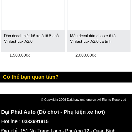
Dán decal thiết kế xe ô tô 5 chỗ
Mẫu decal dán cho xe ô tô
Vinfast Lux A2.0
Vinfast Lux A2.0 cá tính
1,500,000đ
2,000,000đ
Có thể bạn quan tâm?
© Copyright 2006 Daiphatvienthong.vn .All Rights Reserved
Đại Phát Auto (Đồ chơi - Phụ kiện xe hơi)
Hotline :
0333691915
Địa chỉ:
151 Nơ Trang Long - Phường 12 - Quận Bình