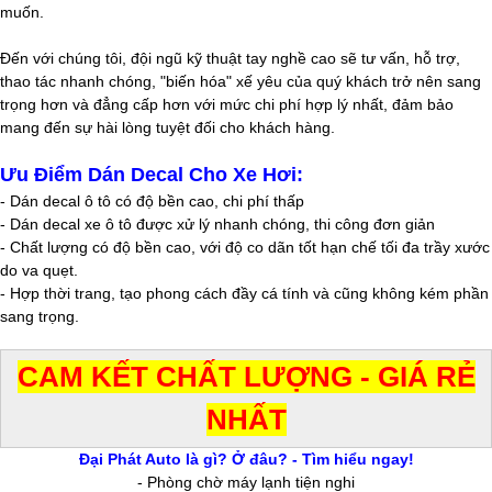
muốn.
Đến với chúng tôi, đội ngũ kỹ thuật tay nghề cao sẽ tư vấn, hỗ trợ,
thao tác nhanh chóng, "biến hóa" xế yêu của quý khách trở nên sang
trọng hơn và đẳng cấp hơn với mức chi phí hợp lý nhất, đảm bảo
mang đến sự hài lòng tuyệt đối cho khách hàng.
Ưu Điểm Dán Decal Cho Xe Hơi:
- Dán decal ô tô có độ bền cao, chi phí thấp
- Dán decal xe ô tô được xử lý nhanh chóng, thi công đơn giản
- Chất lượng có độ bền cao, với độ co dãn tốt hạn chế tối đa trầy xước
do va quẹt.
- Hợp thời trang, tạo phong cách đầy cá tính và cũng không kém phần
sang trọng.
CAM KẾT CHẤT LƯỢNG - GIÁ RẺ
NHẤT
Đại Phát Auto là gì? Ở đâu? - Tìm hiểu ngay!
- Phòng chờ máy lạnh tiện nghi