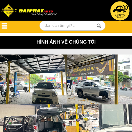
0
HÌNH ẢNH VỀ CHÚNG TÔI