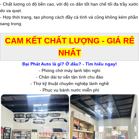
- Chất lượng có độ bền cao, với độ co dãn tốt hạn chế tối đa trầy xước
do va quẹt.
- Hợp thời trang, tạo phong cách đầy cá tính và cũng không kém phần
sang trọng.
CAM KẾT CHẤT LƯỢNG - GIÁ RẺ
NHẤT
Đại Phát Auto là gì? Ở đâu? - Tìm hiểu ngay!
- Phòng chờ máy lạnh tiện nghi
- Chân dài tư vấn tận tình chu đáo
- Thợ kỹ thuật chuyên nghiệp lành nghề
- Phục vụ bánh nước miễn phí