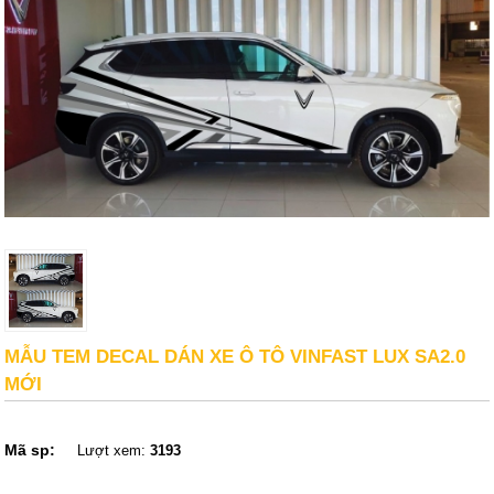
MẪU TEM DECAL DÁN XE Ô TÔ VINFAST LUX SA2.0
MỚI
Mã sp:
Lượt xem:
3193