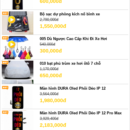
600,000đ
Bộ sạc dự phòng kích nổ bình xe
2,790,000đ
1,550,000đ
005 Dù Ngược Cao Cấp Khi Đi Xe Hơi
540,000đ
300,000đ
010 bạt phủ trùm xe hơi ôtô 7 chỗ
1,170,000đ
650,000đ
Màn hình DURA Oled Phôi Dẻo IP 12
3,564,000đ
1,980,000đ
Màn hình DURA Oled Phôi Dẻo IP 12 Pro Max
3,929,400đ
2,183,000đ