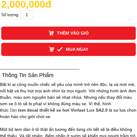
2,000,000đ
Số lượng:
THÊM VÀO GIỎ
MUA NGAY
Thông Tin Sản Phẩm
Bất kì ai cũng muốn chiếc xế yêu của mình trở nên độc, lạ và mới mẻ,
nổi bật và thu hút mọi ánh nhìn từ mọi người. Với những hình ảnh đơn
thuần, màu sơn nguyên bản sẽ nhạt nhòa. Nhưng nếu thay đổi màu
sơn xe ô tô sẽ bị phạt vì không đúng màu xe. Vì thế, hình
thức
tem decal thiết kế xe hơi Vinfast Lux SA2.0
là sự lựa chọn
Dán
hoàn hảo cho giới chơi xe.
Một bộ tem dán ô tô thật ấn tượng đến từng chi tiết sẽ là điều không
thể thiếu. Và tất nhiên, điểm nhấn ở sườn sẽ khiến mọi người trầm trộ