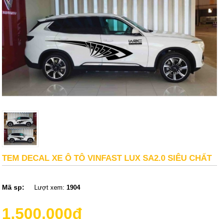
TEM DECAL XE Ô TÔ VINFAST LUX SA2.0 SIÊU CHẤT
Mã sp:
Lượt xem:
1904
1,500,000đ