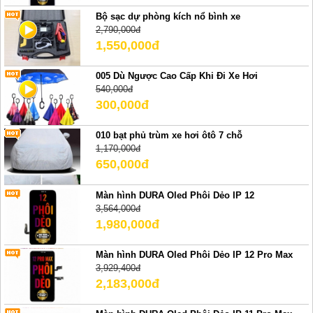
Bộ sạc dự phòng kích nổ bình xe
2,790,000đ
1,550,000đ
005 Dù Ngược Cao Cấp Khi Đi Xe Hơi
540,000đ
300,000đ
010 bạt phủ trùm xe hơi ôtô 7 chỗ
1,170,000đ
650,000đ
Màn hình DURA Oled Phôi Dẻo IP 12
3,564,000đ
1,980,000đ
Màn hình DURA Oled Phôi Dẻo IP 12 Pro Max
3,929,400đ
2,183,000đ