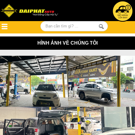
0
HÌNH ẢNH VỀ CHÚNG TÔI