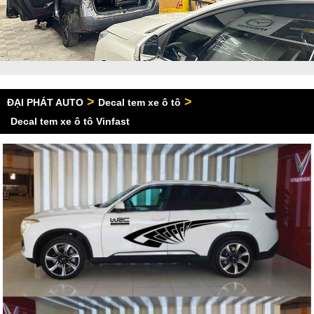
>
>
ĐẠI PHÁT AUTO
Decal tem xe ô tô
Decal tem xe ô tô Vinfast