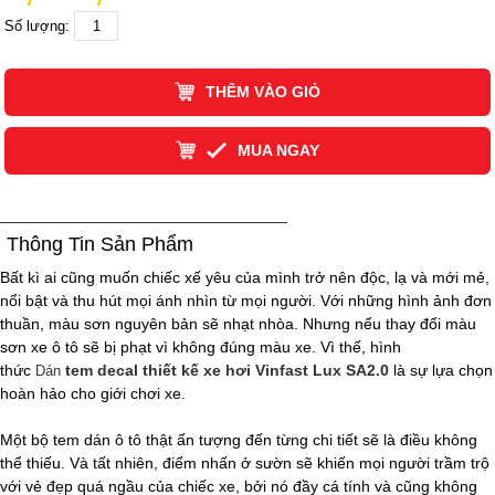
Số lượng:
THÊM VÀO GIỎ
MUA NGAY
Thông Tin Sản Phẩm
Bất kì ai cũng muốn chiếc xế yêu của mình trở nên độc, lạ và mới mẻ,
nổi bật và thu hút mọi ánh nhìn từ mọi người. Với những hình ảnh đơn
thuần, màu sơn nguyên bản sẽ nhạt nhòa. Nhưng nếu thay đổi màu
sơn xe ô tô sẽ bị phạt vì không đúng màu xe. Vì thế, hình
thức
tem decal thiết kế xe hơi Vinfast Lux SA2.0
là sự lựa chọn
Dán
hoàn hảo cho giới chơi xe.
Một bộ tem dán ô tô thật ấn tượng đến từng chi tiết sẽ là điều không
thể thiếu. Và tất nhiên, điểm nhấn ở sườn sẽ khiến mọi người trầm trộ
với vẻ đẹp quá ngầu của chiếc xe, bởi nó đầy cá tính và cũng không