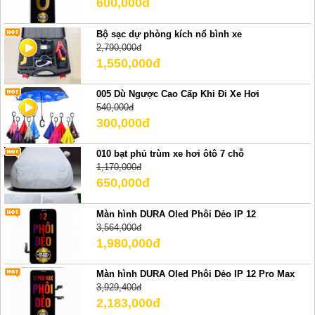
600,000đ
Bộ sạc dự phòng kích nổ bình xe
2,790,000đ
1,550,000đ
005 Dù Ngược Cao Cấp Khi Đi Xe Hơi
540,000đ
300,000đ
010 bạt phủ trùm xe hơi ôtô 7 chỗ
1,170,000đ
650,000đ
Màn hình DURA Oled Phôi Dẻo IP 12
3,564,000đ
1,980,000đ
Màn hình DURA Oled Phôi Dẻo IP 12 Pro Max
3,929,400đ
2,183,000đ