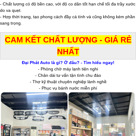
- Chất lượng có độ bền cao, với độ co dãn tốt hạn chế tối đa trầy xước
do va quẹt.
- Hợp thời trang, tạo phong cách đầy cá tính và cũng không kém phần
sang trọng.
CAM KẾT CHẤT LƯỢNG - GIÁ RẺ
NHẤT
Đại Phát Auto là gì? Ở đâu? - Tìm hiểu ngay!
- Phòng chờ máy lạnh tiện nghi
- Chân dài tư vấn tận tình chu đáo
- Thợ kỹ thuật chuyên nghiệp lành nghề
- Phục vụ bánh nước miễn phí