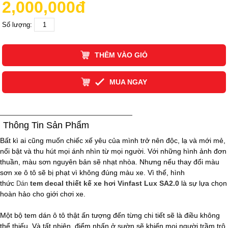
2,000,000đ
Số lượng:
THÊM VÀO GIỎ
MUA NGAY
Thông Tin Sản Phẩm
Bất kì ai cũng muốn chiếc xế yêu của mình trở nên độc, lạ và mới mẻ,
nổi bật và thu hút mọi ánh nhìn từ mọi người. Với những hình ảnh đơn
thuần, màu sơn nguyên bản sẽ nhạt nhòa. Nhưng nếu thay đổi màu
sơn xe ô tô sẽ bị phạt vì không đúng màu xe. Vì thế, hình
thức
tem decal thiết kế xe hơi Vinfast Lux SA2.0
là sự lựa chọn
Dán
hoàn hảo cho giới chơi xe.
Một bộ tem dán ô tô thật ấn tượng đến từng chi tiết sẽ là điều không
thể thiếu. Và tất nhiên, điểm nhấn ở sườn sẽ khiến mọi người trầm trộ