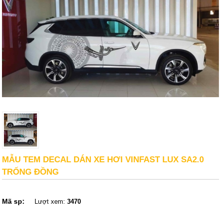
MẪU TEM DECAL DÁN XE HƠI VINFAST LUX SA2.0
TRỐNG ĐỒNG
Mã sp:
Lượt xem:
3470