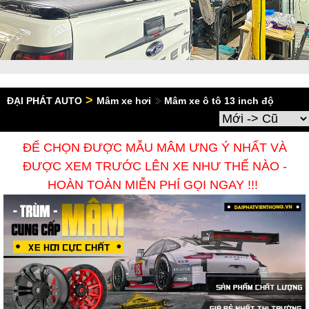
>
ĐẠI PHÁT AUTO
Mâm xe hơi
Mâm xe ô tô 13 inch độ
ĐỂ CHỌN ĐƯỢC MẪU MÂM ƯNG Ý NHẤT VÀ
ĐƯỢC XEM TRƯỚC LÊN XE NHƯ THẾ NÀO -
HOÀN TOÀN MIỄN PHÍ GỌI NGAY !!!