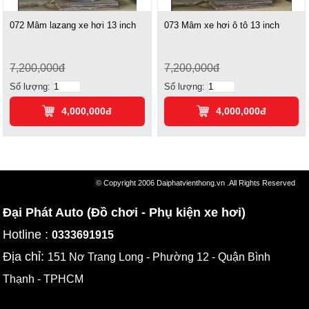
072 Mâm lazang xe hơi 13 inch
073 Mâm xe hơi ô tô 13 inch
7,200,000đ
7,200,000đ
Số lượng:
Số lượng:
4,000,000đ
4,000,000đ
© Copyright 2006 Daiphatvienthong.vn .All Rights Reserved
Đại Phát Auto (Đồ chơi - Phụ kiện xe hơi)
Hotline :
0333691915
Địa chỉ:
151 Nơ Trang Long - Phường 12 - Quận Bình
Thạnh - TPHCM