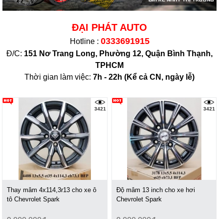
ĐẠI PHÁT AUTO
0333691915
Hotline :
Đ/C:
151 Nơ Trang Long, Phường 12, Quận Bình Thạnh,
TPHCM
Thời gian làm việc:
7h - 22h (K
ể cả CN, ngày lễ)
3421
3421
Thay mâm 4x114,3r13 cho xe ô
Độ mâm 13 inch cho xe hơi
tô Chevrolet Spark
Chevrolet Spark