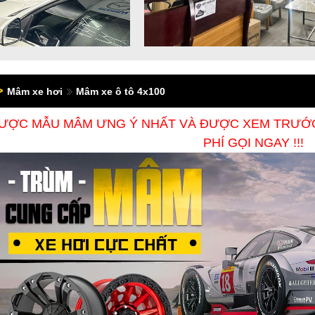
>
Mâm xe hơi
Mâm xe ô tô 4x100
ƯỢC MẪU MÂM ƯNG Ý NHẤT VÀ ĐƯỢC XEM TRƯỚC 
PHÍ GỌI NGAY !!!