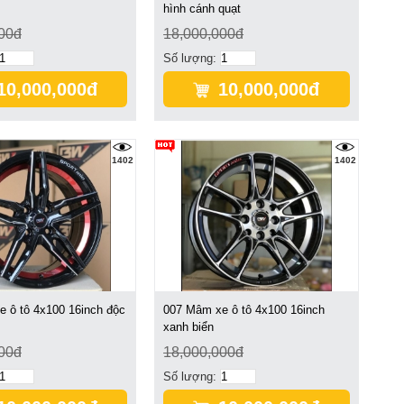
hình cánh quạt
00đ
18,000,000đ
Số lượng:
10,000,000đ
10,000,000đ
1402
1402
 ô tô 4x100 16inch độc
007 Mâm xe ô tô 4x100 16inch
xanh biển
00đ
18,000,000đ
Số lượng: