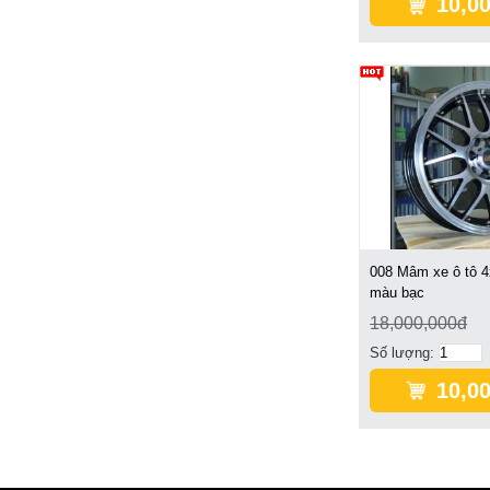
10,0
008 Mâm xe ô tô 4
màu bạc
18,000,000đ
Số lượng:
10,0