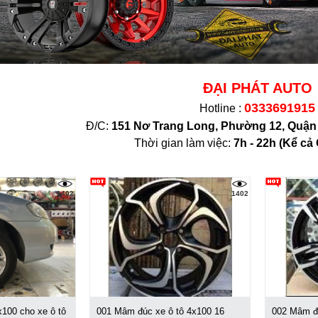
ĐẠI PHÁT AUTO
0333691915
Hotline :
Đ/C:
151 Nơ Trang Long, Phường 12, Quậ
Thời gian làm việc:
7h - 22h (K
ể cả 
1402
1402
100 cho xe ô tô
001 Mâm đúc xe ô tô 4x100 16
002 Mâm độ