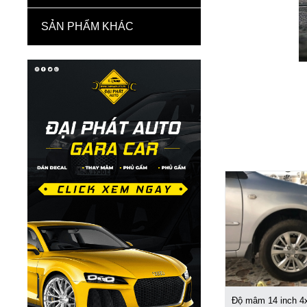
SẢN PHẨM KHÁC
Độ mâm 14 inch 4x