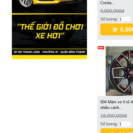
Corola...
9,900,000đ
Số lượng:
5,50
004 Mâm xe ô tô 4
nhiều cánh...
18,000,000đ
Số lượng: