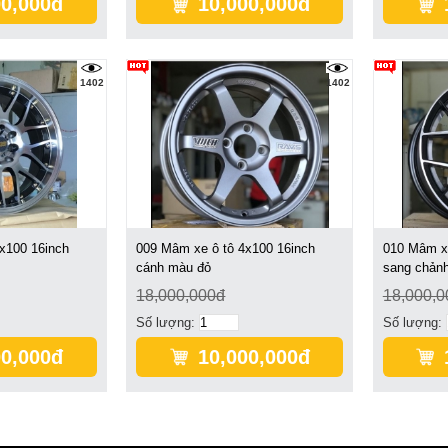
00,000đ
10,000,000đ
1402
1402
x100 16inch
009 Mâm xe ô tô 4x100 16inch
010 Mâm xe
cánh màu đỏ
sang chản
18,000,000đ
18,000,0
Số lượng:
Số lượng:
00,000đ
10,000,000đ