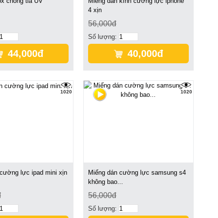
x chống tia UV
Miếng dán kính cường lực iphone
4 xịn
56,000đ
Số lượng:
44,000đ
40,000đ
1020
1020
cường lực ipad mini xịn
Miếng dán cường lực samsung s4
không bao...
đ
56,000đ
Số lượng: