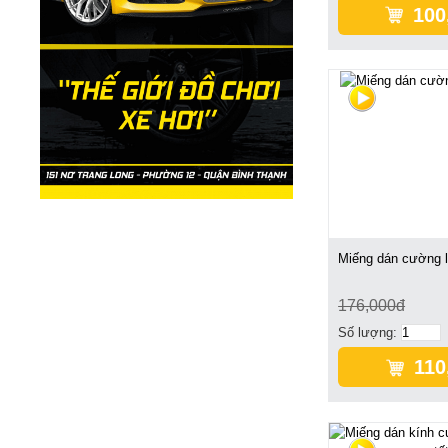
100
Miếng dán cường l
176,000đ
Số lượng:
110