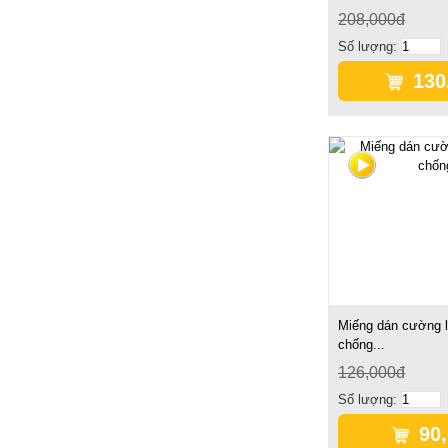
208,000đ
Số lượng:
130
Miếng dán cường l
chống...
126,000đ
Số lượng:
90