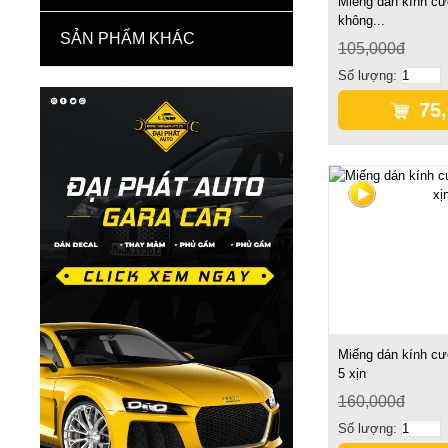
Miếng dán kính cư
không...
SẢN PHẨM KHÁC
105,000đ
Số lượng:
75
Miếng dán kính cư
5 xịn
160,000đ
Số lượng: