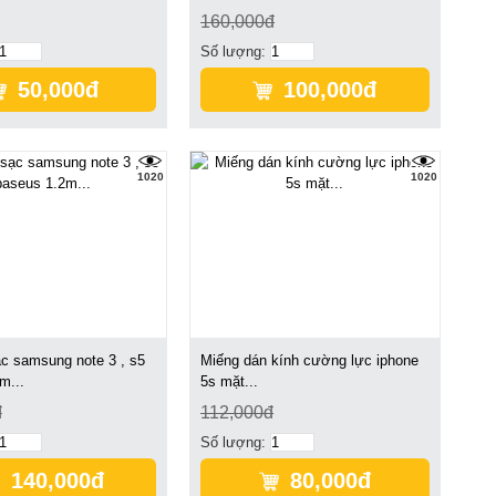
160,000đ
Số lượng:
50,000đ
100,000đ
1020
1020
c samsung note 3 , s5
Miếng dán kính cường lực iphone
m...
5s mặt...
đ
112,000đ
Số lượng:
140,000đ
80,000đ