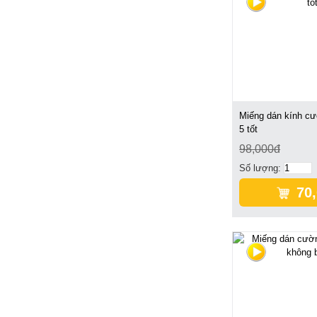
Miếng dán kính cư
5 tốt
98,000đ
Số lượng:
70