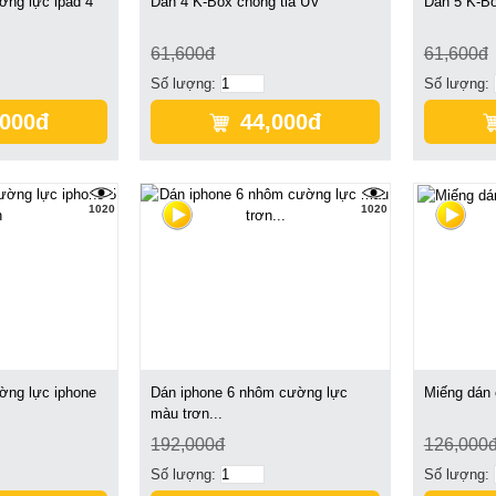
ờng lực ipad 4
Dán 4 K-Box chống tia UV
Dán 5 K-Bo
61,600đ
61,600đ
Số lượng:
Số lượng:
,000đ
44,000đ
1020
1020
ờng lực iphone
Dán iphone 6 nhôm cường lực
Miếng dán 
màu trơn...
192,000đ
126,000
Số lượng:
Số lượng: