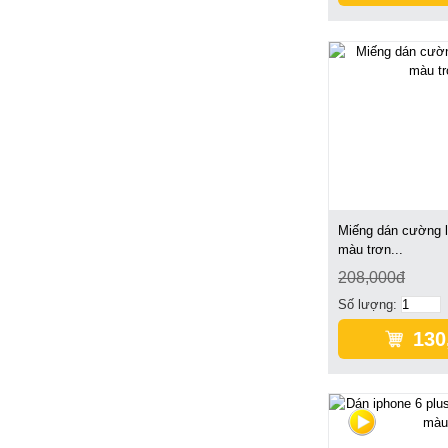
Miếng dán cường l
màu trơn...
208,000đ
Số lượng:
130