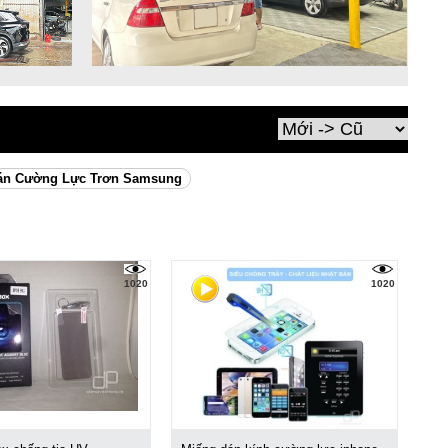
án Cường Lực Trơn Samsung
1020
1020