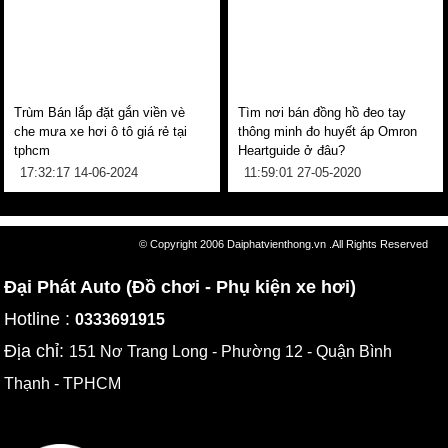
Trùm Bán lắp đặt gắn viền vè
Tìm nơi bán đồng hồ đeo tay
che mưa xe hơi ô tô giá rẻ tại
thông minh đo huyết áp Omron
tphcm
Heartguide ở đâu?
17:32:17 14-06-2024
11:59:01 27-05-2020
© Copyright 2006 Daiphatvienthong.vn .All Rights Reserved
Đại Phát Auto (Đồ chơi - Phụ kiện xe hơi)
Hotline :
0333691915
Địa chỉ:
151 Nơ Trang Long - Phường 12 - Quận Bình
Thạnh - TPHCM