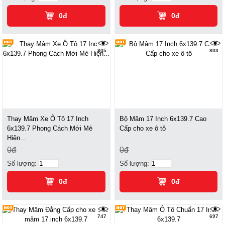
0đ
0đ
805
803
Thay Mâm Xe Ô Tô 17 Inch
Bộ Mâm 17 Inch 6x139.7 Cao
6x139.7 Phong Cách Mới Mẻ
Cấp cho xe ô tô
Hiện...
0đ
0đ
Số lượng:
Số lượng:
0đ
0đ
747
697