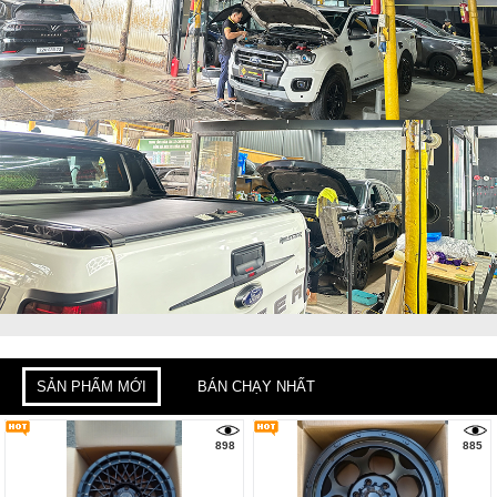
SẢN PHẨM MỚI
BÁN CHẠY NHẤT
898
885