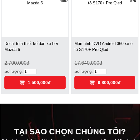
1007
876
Decal tem thiết kế dán xe hơi
Màn hình DVD Android 360 xe ô
Mazda 6
tô S170+ Pro Qled
2,700,000đ
17,640,000đ
Số lượng:
Số lượng:
1,500,000đ
9,800,000đ
TẠI SAO CHỌN CHÚNG TÔI?