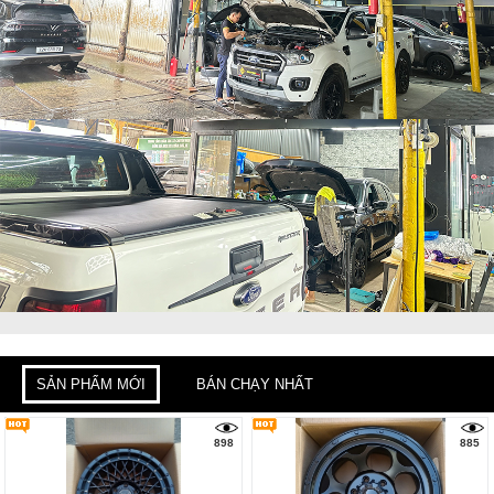
SẢN PHẨM MỚI
BÁN CHẠY NHẤT
898
885