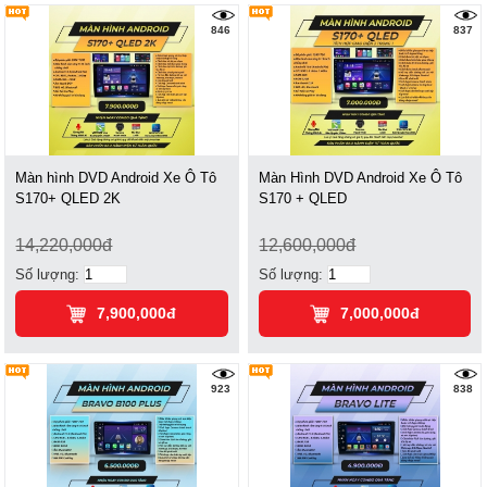
846
837
Màn hình DVD Android Xe Ô Tô
Màn Hình DVD Android Xe Ô Tô
S170+ QLED 2K
S170 + QLED
14,220,000đ
12,600,000đ
Số lượng:
Số lượng:
7,900,000đ
7,000,000đ
923
838