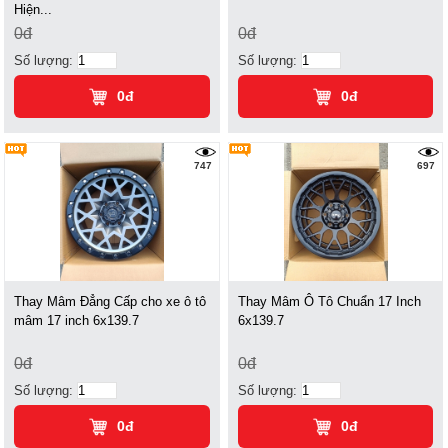
Hiện...
0đ
0đ
Số lượng:
Số lượng:
0đ
0đ
747
697
Thay Mâm Đẳng Cấp cho xe ô tô
Thay Mâm Ô Tô Chuẩn 17 Inch
mâm 17 inch 6x139.7
6x139.7
0đ
0đ
Số lượng:
Số lượng:
0đ
0đ