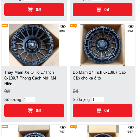
0đ
0đ
804
802
Thay Mâm Xe Ô Tô 17 Inch
Bộ Mâm 17 Inch 6x139.7 Cao
6x139.7 Phong Cách Mới Mẻ
Cấp cho xe ô tô
Hiện...
0đ
0đ
Số lượng:
Số lượng:
0đ
0đ
747
697