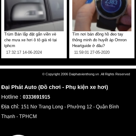
Trùm Bán lắp đặt gắn viền vè
Tìm nơi bán đồng hồ đeo tay
che mưa xe hơi ô tô giá rẻ tại
thông minh đo huyết áp Omron
tphcm
Heartguide ở đâu?
17:32:17 14-06-2024
11:59:01 27-05-2020
© Copyright 2006 Daiphatvienthong.vn .All Rights Reserved
Đại Phát Auto (Đồ chơi - Phụ kiện xe hơi)
Hotline :
0333691915
Địa chỉ:
151 Nơ Trang Long - Phường 12 - Quận Bình
Thạnh - TPHCM