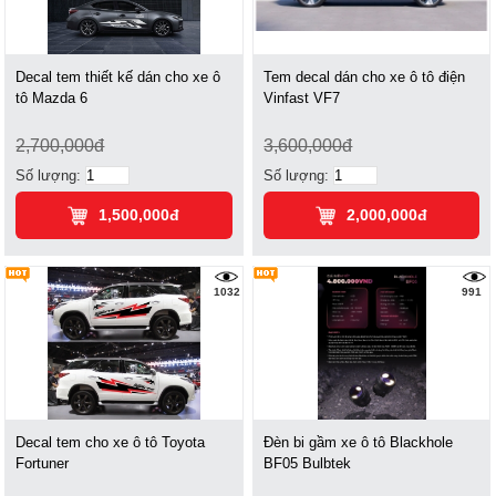
Decal tem thiết kế dán cho xe ô
Tem decal dán cho xe ô tô điện
tô Mazda 6
Vinfast VF7
2,700,000đ
3,600,000đ
Số lượng:
Số lượng:
1,500,000đ
2,000,000đ
1032
991
Decal tem cho xe ô tô Toyota
Đèn bi gầm xe ô tô Blackhole
Fortuner
BF05 Bulbtek