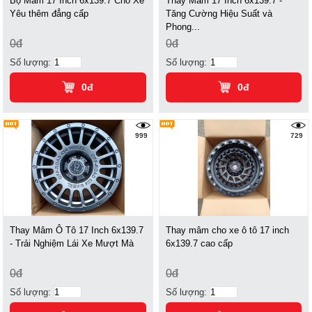
Bộ Mâm 17 Inch 6x139.7 Cho Xế
Thay Mâm 17 Inch 6x139.7 -
Yêu thêm đẳng cấp
Tăng Cường Hiệu Suất và
Phong...
0đ
0đ
Số lượng:
Số lượng:
0đ
0đ
999
729
Thay Mâm Ô Tô 17 Inch 6x139.7
Thay mâm cho xe ô tô 17 inch
- Trải Nghiệm Lái Xe Mượt Mà
6x139.7 cao cấp
0đ
0đ
Số lượng:
Số lượng: