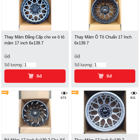
Thay Mâm Đẳng Cấp cho xe ô tô
Thay Mâm Ô Tô Chuẩn 17 Inch
mâm 17 inch 6x139.7
6x139.7
0đ
0đ
Số lượng:
Số lượng:
0đ
0đ
673
811