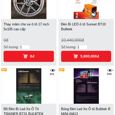
Thay mâm cho xe ô tô 17 inch
Đèn Bi LED ô tô Sunset BT10
5x105 cao cấp
Bulbtek
0đ
10,440,000đ
Số lượng:
Số lượng:
0đ
5,800,000đ
931
959
Đồ Đèn Bi Led Xe Ô Tô
Bóng Đèn Led Xe Ô tô Bulbtek B
TRAINER BT31 BULBTEK
MINI AM13