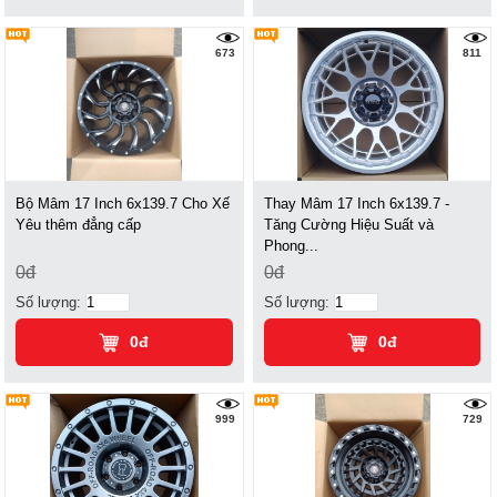
673
811
Bộ Mâm 17 Inch 6x139.7 Cho Xế
Thay Mâm 17 Inch 6x139.7 -
Yêu thêm đẳng cấp
Tăng Cường Hiệu Suất và
Phong...
0đ
0đ
Số lượng:
Số lượng:
0đ
0đ
999
729