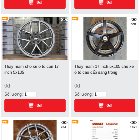
0đ
0đ
709
729
Thay mâm cho xe ô tô con 17
Thay mâm 17 inch 5x105 cho xe
inch 5x105
ô tô cao cấp sang trọng
0đ
0đ
Số lượng:
Số lượng:
0đ
0đ
734
1079