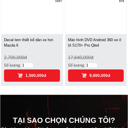
1007
876
Decal tem thiết kế dán xe hơi
Màn hình DVD Android 360 xe ô
Mazda 6
tô S170+ Pro Qled
2,700,000đ
17,640,000đ
Số lượng:
Số lượng:
1,500,000đ
9,800,000đ
TẠI SAO CHỌN CHÚNG TÔI?