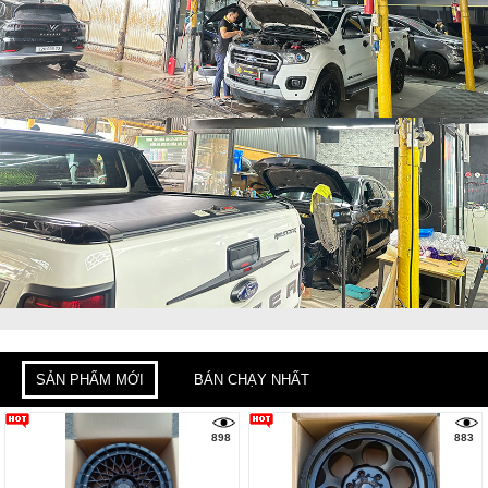
SẢN PHẨM MỚI
BÁN CHẠY NHẤT
898
883