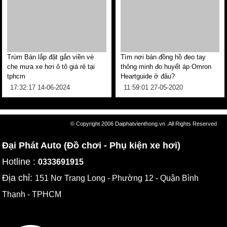
Trùm Bán lắp đặt gắn viền vè
Tìm nơi bán đồng hồ đeo tay
che mưa xe hơi ô tô giá rẻ tại
thông minh đo huyết áp Omron
tphcm
Heartguide ở đâu?
17:32:17 14-06-2024
11:59:01 27-05-2020
© Copyright 2006 Daiphatvienthong.vn .All Rights Reserved
Đại Phát Auto (Đồ chơi - Phụ kiện xe hơi)
Hotline :
0333691915
Địa chỉ:
151 Nơ Trang Long - Phường 12 - Quận Bình
Thạnh - TPHCM