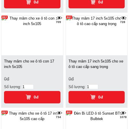
0đ
0đ
709
728
Thay mâm cho xe ô tô con 17
Thay mâm 17 inch 5x105 cho xe
inch 5x105
ô tô cao cấp sang trọng
0đ
0đ
Số lượng:
Số lượng:
0đ
0đ
734
1078