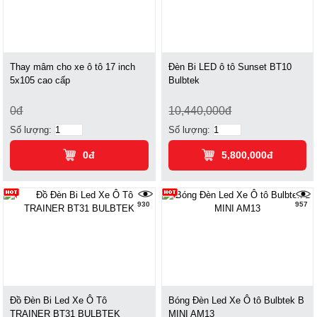
Thay mâm cho xe ô tô 17 inch
Đèn Bi LED ô tô Sunset BT10
5x105 cao cấp
Bulbtek
0đ
10,440,000đ
Số lượng:
Số lượng:
0đ
5,800,000đ
930
957
Đồ Đèn Bi Led Xe Ô Tô
Bóng Đèn Led Xe Ô tô Bulbtek B
TRAINER BT31 BULBTEK
MINI AM13