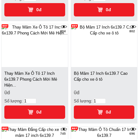
0đ
0đ
804
802
Thay Mâm Xe Ô Tô 17 Inch
Bộ Mâm 17 Inch 6x139.7 Cao
6x139.7 Phong Cách Mới Mẻ
Cấp cho xe ô tô
Hiện...
0đ
0đ
Số lượng:
Số lượng:
0đ
0đ
745
696